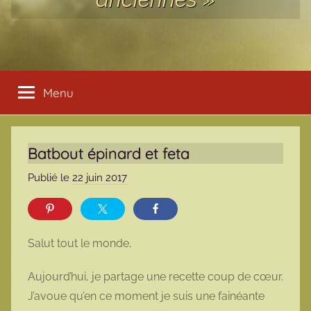
Menu
Batbout épinard et feta
Publié le
22 juin 2017
p
a
r
m
Salut tout le monde,
a
r
Aujourd’hui, je partage une recette coup de cœur.
m
J’avoue qu’en ce moment je suis une fainéante
o