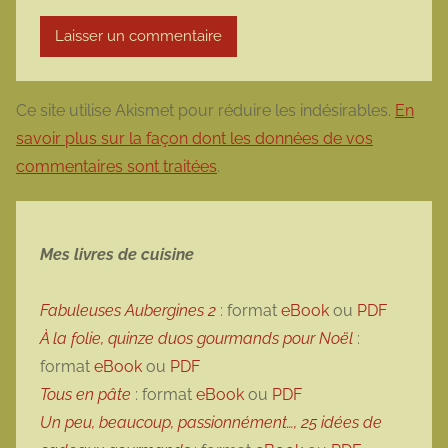
Ce site utilise Akismet pour réduire les indésirables.
En
savoir plus sur la façon dont les données de vos
commentaires sont traitées
.
Mes livres de cuisine
Fabuleuses Aubergines 2
: format
eBook
ou
PDF
À la folie, quinze duos gourmands pour Noël
:
format
eBook
ou
PDF
Tous en pâte
: format
eBook
ou
PDF
Un peu, beaucoup, passionnément…, 25 idées de