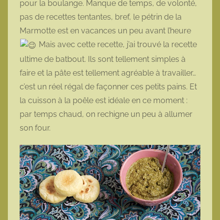
pour la boulange. Manque de temps, de volonté,
t
pas de recettes tentantes, bref, le pétrin de la
t
Marmotte est en vacances un peu avant l’heure
e
Mais avec cette recette, j’ai trouvé la recette
ultime de batbout. Ils sont tellement simples à
faire et la pâte est tellement agréable à travailler…
c’est un réel régal de façonner ces petits pains. Et
la cuisson à la poêle est idéale en ce moment :
par temps chaud, on rechigne un peu à allumer
son four.