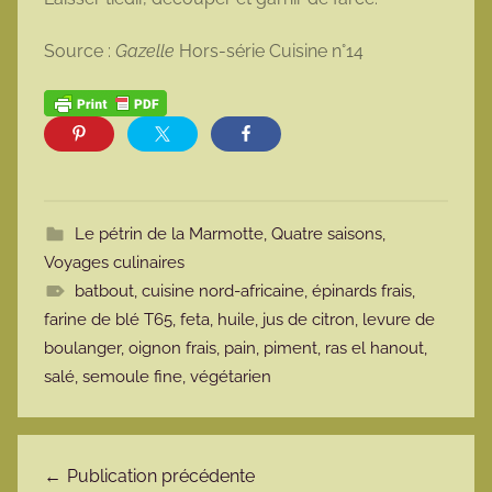
Source :
Gazelle
Hors-série Cuisine n°14
Le pétrin de la Marmotte
,
Quatre saisons
,
Voyages culinaires
batbout
,
cuisine nord-africaine
,
épinards frais
,
farine de blé T65
,
feta
,
huile
,
jus de citron
,
levure de
boulanger
,
oignon frais
,
pain
,
piment
,
ras el hanout
,
salé
,
semoule fine
,
végétarien
Navigation de l’article
Publication précédente