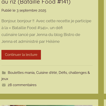
au riz (Bataille Food #141)
Publié le
3 septembre 2025
p
a
Bonjour, bonjour !! Avec cette recette je participe
r
à la « Bataille Food #141», un défi
m
culinaire lancé par Jenna du blog Bistro de
a
Jenna et administré par Hélène
r
m
o
Continuer la lecture
t
t
e
Boulettes mania
,
Cuisine d'été
,
Défis, challenges &
jeux
28 commentaires