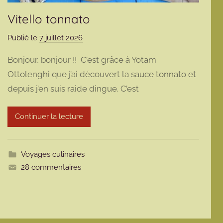
Vitello tonnato
Publié le
7 juillet 2026
p
a
Bonjour, bonjour !! C’est grâce à Yotam
r
Ottolenghi que j’ai découvert la sauce tonnato et
m
depuis j’en suis raide dingue. C’est
a
r
m
Continuer la lecture
o
t
t
Voyages culinaires
e
28 commentaires