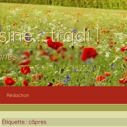
ine… tradi !
nnes »
Rédaction
Étiquette :
câpres