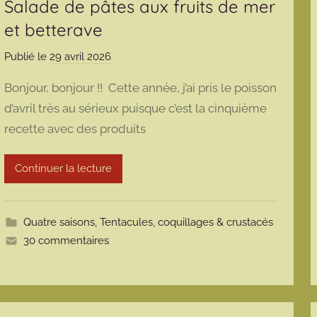
Salade de pâtes aux fruits de mer
et betterave
Publié le
29 avril 2026
p
a
Bonjour, bonjour !! Cette année, j’ai pris le poisson
r
d’avril très au sérieux puisque c’est la cinquième
m
recette avec des produits
a
r
m
Continuer la lecture
o
t
t
Quatre saisons
,
Tentacules, coquillages & crustacés
e
30 commentaires