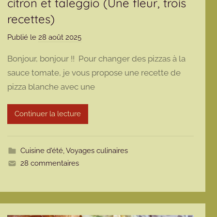
citron et taleggio (Une fleur, trois
recettes)
Publié le
28 août 2025
p
a
Bonjour, bonjour !! Pour changer des pizzas à la
r
sauce tomate, je vous propose une recette de
m
pizza blanche avec une
a
r
m
Continuer la lecture
o
t
t
Cuisine d'été
,
Voyages culinaires
e
28 commentaires