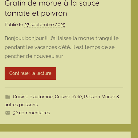
Gratin de morue à la sauce
tomate et poivron
Publié le
27 septembre 2025
p
a
Bonjour, bonjour !! J’ai laissé la morue tranquille
r
pendant les vacances d’été, il est temps de se
m
pencher de nouveau sur
a
r
m
Continuer la lecture
o
t
t
Cuisine d'automne
,
Cuisine d'été
,
Passion Morue &
e
autres poissons
32 commentaires