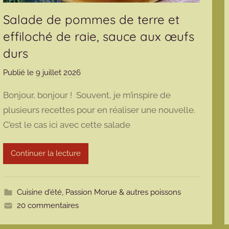
Salade de pommes de terre et
effiloché de raie, sauce aux œufs
durs
Publié le
9 juillet 2026
p
a
Bonjour, bonjour ! Souvent, je m’inspire de
r
plusieurs recettes pour en réaliser une nouvelle.
m
C’est le cas ici avec cette salade
a
r
m
Continuer la lecture
o
t
t
Cuisine d'été
,
Passion Morue & autres poissons
e
20 commentaires