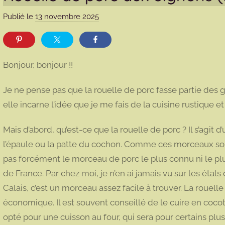
Publié le
13 novembre 2025
p
a
r
m
Bonjour, bonjour !!
a
r
Je ne pense pas que la rouelle de porc fasse partie des 
m
elle incarne l’idée que je me fais de la cuisine rustique et 
o
t
Mais d’abord, qu’est-ce que la rouelle de porc ? Il s’agi
t
l’épaule ou la patte du cochon. Comme ces morceaux son
e
pas forcément le morceau de porc le plus connu ni le plus
de France. Par chez moi, je n’en ai jamais vu sur les éta
Calais, c’est un morceau assez facile à trouver. La rouel
économique. Il est souvent conseillé de le cuire en cocotte
opté pour une cuisson au four, qui sera pour certains plu