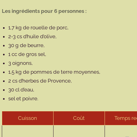
Les ingrédients pour 6 personnes :
1,7 kg de rouelle de porc,
2-3 cs d’huile d’olive,
30 g de beurre,
1 cc de gros sel,
3 oignons,
1,5 kg de pommes de terre moyennes,
2 cs d’herbes de Provence,
30 cl d’eau,
sel et poivre.
Cuisson
Coût
Temps re