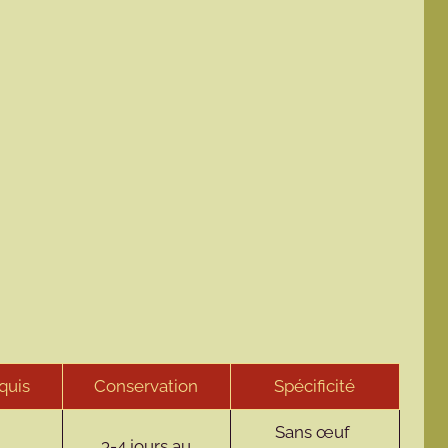
quis
Conservation
Spécificité
Sans œuf
3-4 jours au