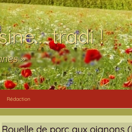
ine… tradi !
nnes »
Rédaction
Rouelle de porc aux oignons (