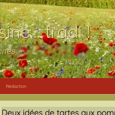
ine… tradi !
nnes »
Rédaction
Deux idées de tartes aux po