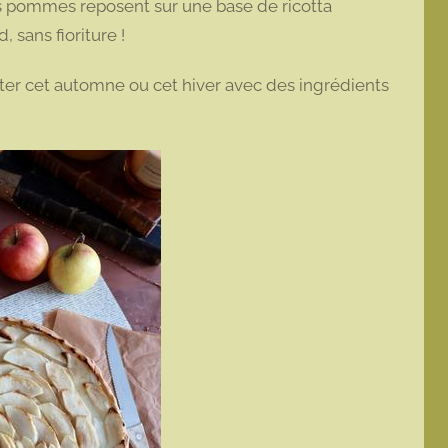
s pommes reposent sur une base de ricotta
 sans fioriture !
ter cet automne ou cet hiver avec des ingrédients