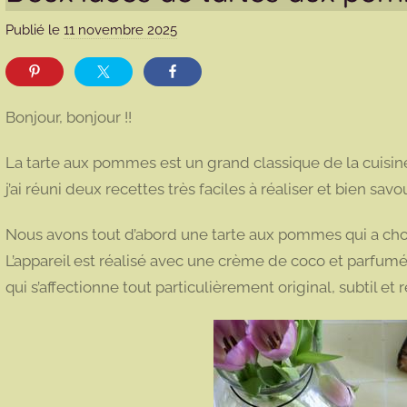
Publié le
11 novembre 2025
p
a
r
m
Bonjour, bonjour !!
a
r
La tarte aux pommes est un grand classique de la cuisine
m
j’ai réuni deux recettes très faciles à réaliser et bien sav
o
t
Nous avons tout d’abord une tarte aux pommes qui a choi
t
L’appareil est réalisé avec une crème de coco et parfumé 
e
qui s’affectionne tout particulièrement original, subtil et 