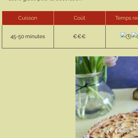
Cuisson
Coût
Temps re
45-50 minutes
€€€