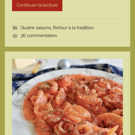
Continuer la lecture
m
o
t
Quatre saisons
,
Retour à la tradition
t
36 commentaires
e