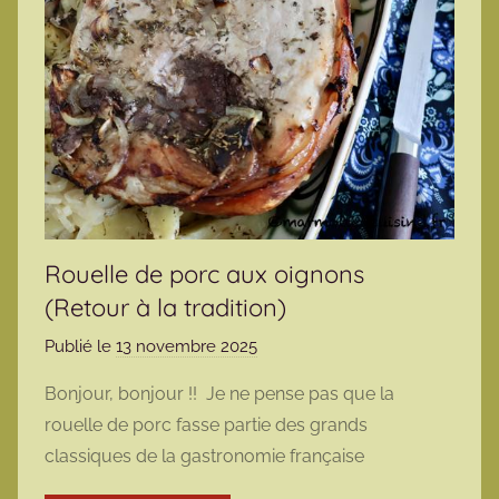
Rouelle de porc aux oignons
(Retour à la tradition)
Publié le
13 novembre 2025
p
a
Bonjour, bonjour !! Je ne pense pas que la
r
rouelle de porc fasse partie des grands
m
classiques de la gastronomie française
a
r