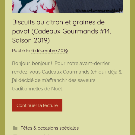
Biscuits au citron et graines de
pavot (Cadeaux Gourmands #14,
Saison 2019)
Publié le
6 décembre 2019
p
a
Bonjour, bonjour ! Pour notre avant-dernier
r
rendez-vous Cadeaux Gourmands (eh oui, déjà !),
m
j’ai décidé de m’affranchir des saveurs
a
traditionnelles de Noël.
r
m
Continuer la lecture
o
t
t
Fêtes & occasions spéciales
e