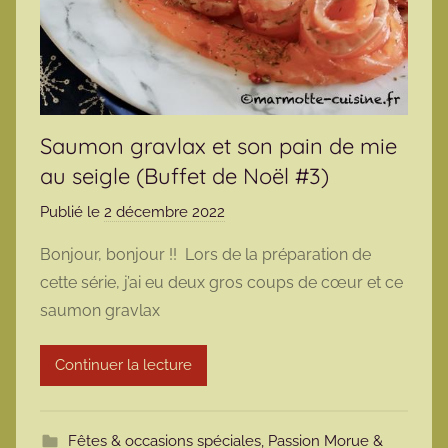
Saumon gravlax et son pain de mie
au seigle (Buffet de Noël #3)
Publié le
2 décembre 2022
p
a
Bonjour, bonjour !! Lors de la préparation de
r
cette série, j’ai eu deux gros coups de cœur et ce
m
saumon gravlax
a
r
Continuer la lecture
m
o
t
Fêtes & occasions spéciales
,
Passion Morue &
t