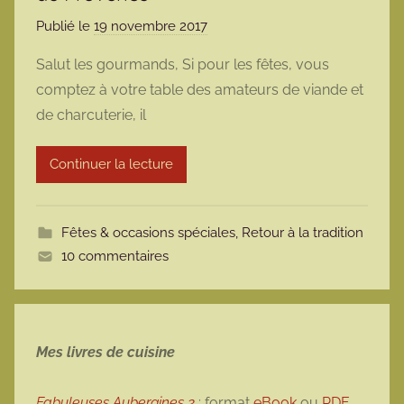
Publié le
19 novembre 2017
p
a
Salut les gourmands, Si pour les fêtes, vous
r
comptez à votre table des amateurs de viande et
m
de charcuterie, il
a
r
Continuer la lecture
m
o
t
Fêtes & occasions spéciales
,
Retour à la tradition
t
10 commentaires
e
Mes livres de cuisine
Fabuleuses Aubergines 2
: format
eBook
ou
PDF