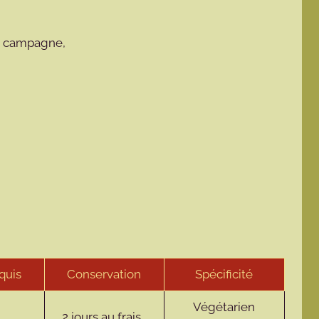
de campagne,
quis
Conservation
Spécificité
Végétarien
2 jours au frais