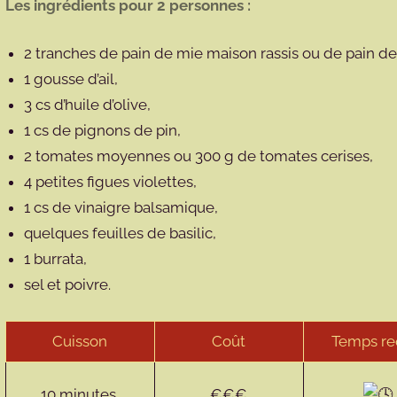
Les ingrédients pour 2 personnes :
2 tranches de pain de mie maison rassis ou de pain 
1 gousse d’ail,
3 cs d’huile d’olive,
1 cs de pignons de pin,
2 tomates moyennes ou 300 g de tomates cerises,
4 petites figues violettes,
1 cs de vinaigre balsamique,
quelques feuilles de basilic,
1 burrata,
sel et poivre.
Cuisson
Coût
Temps re
10 minutes
€€€