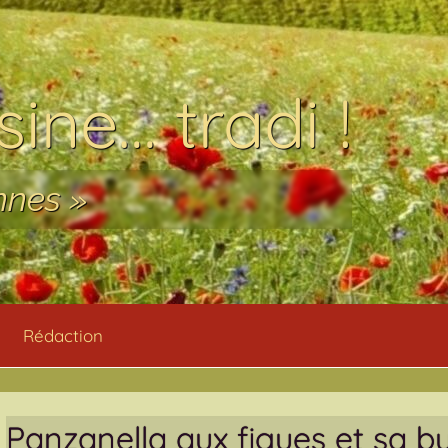
ine… tradi !
nnes »
Rédaction
Panzanella aux figues et sa b