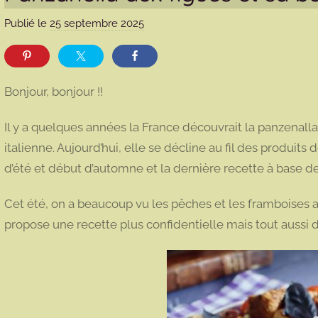
Publié le
25 septembre 2025
p
a
r
m
Bonjour, bonjour !!
a
r
Il y a quelques années la France découvrait la panzenalla
m
italienne. Aujourd’hui, elle se décline au fil des produits 
o
d’été et début d’automne et la dernière recette à base d
t
t
Cet été, on a beaucoup vu les pêches et les framboises 
e
propose une recette plus confidentielle mais tout aussi d