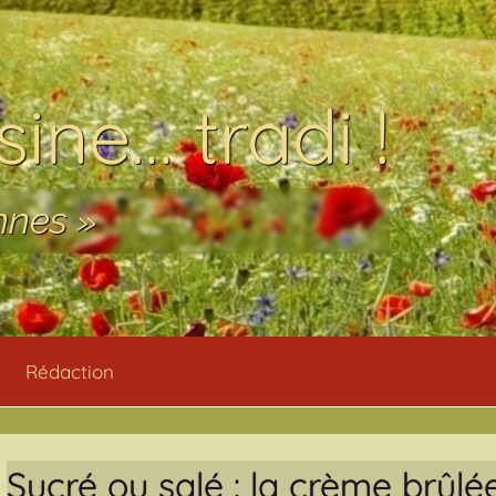
ine… tradi !
nnes »
Rédaction
Sucré ou salé : la crème brûlé