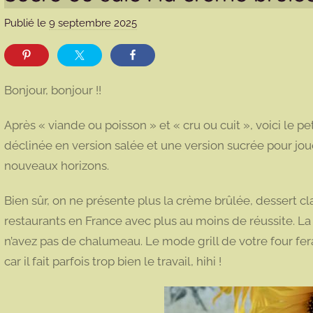
Publié le
9 septembre 2025
p
a
r
m
Bonjour, bonjour !!
a
r
Après « viande ou poisson » et « cru ou cuit », voici le 
m
déclinée en version salée et une version sucrée pour jouer
o
nouveaux horizons.
t
t
Bien sûr, on ne présente plus la crème brûlée, dessert c
e
restaurants en France avec plus au moins de réussite. La
n’avez pas de chalumeau. Le mode grill de votre four fera t
car il fait parfois trop bien le travail, hihi !