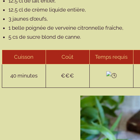
12,5 cl de lait entier,
12,5 cl de crème liquide entière,
3 jaunes d’œufs,
1 belle poignée de verveine citronnelle fraîche,
5 cs de sucre blond de canne.
Cuisson
Coût
Temps requis
40 minutes
€€€