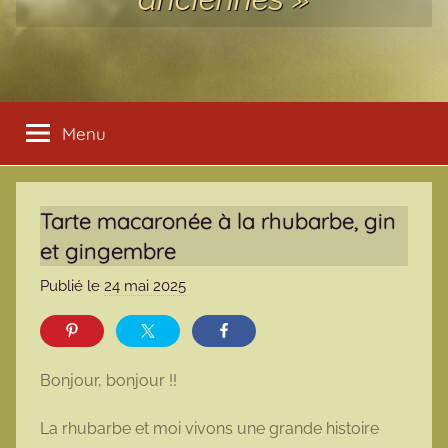
Menu
Tarte macaronée à la rhubarbe, gin
et gingembre
Publié le
24 mai 2025
p
a
r
m
Bonjour, bonjour !!
a
r
La rhubarbe et moi vivons une grande histoire
m