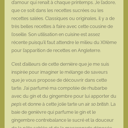
d’amour qui renait à chaque printemps. Je l’adore,
o
que ce soit dans les recettes sucrées ou les
t
recettes salées. Classiques ou originales, il y a de
t
très belles recettes à faire avec cette cousine de
e
l’oseille. Son utilisation en cuisine est assez
récente puisqu’il faut attendre le milieu du XIXème
pour l’apparition de recettes en Angleterre.
C’est d’ailleurs de cette dernière que je me suis
inspirée pour imaginer le mélange de saveurs
que je vous propose de découvrir dans cette
tarte. J’ai parfumé ma compotée de rhubarbe
avec du gin et du gingembre pour lui apporter du
pep’s
et donne à cette jolie tarte un air
so british
. La
baie de genièvre qui parfume le gin et le
gingembre contrebalance le sucré et la douceur