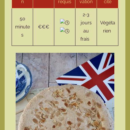
n
requis
vation
cité
2-3
50
jours
Végéta
minute
€€€
au
rien
s
frais