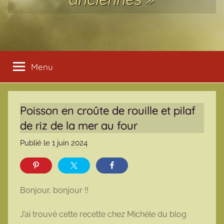
Menu
Poisson en croûte de rouille et pilaf
de riz de la mer au four
Publié le
1 juin 2024
p
a
r
m
Bonjour, bonjour !!
a
r
J’ai trouvé cette recette chez Michèle du blog
m