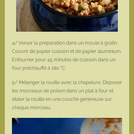
4/ Verser la préparation dans un moule à gratin.
Couvrir de papier cuisson et de papier aluminium.
Enfourner pour 45 minutes de cuisson dans un
four préchauffé à 180 °C.
5/ Mélanger la rouille avec la chapelure. Disposer
les morceaux de poison dans un plat à four et
étaler la rouille en une couche généreuse sur
chaque morceau.