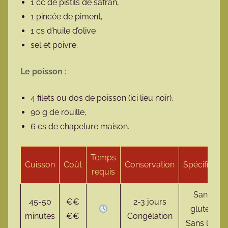
1 cc de pistils de safran,
1 pincée de piment,
1 cs d’huile d’olive
sel et poivre.
Le poisson :
4 filets ou dos de poisson (ici lieu noir),
90 g de rouille,
6 cs de chapelure maison.
Temps
Cuisson
Coût
Conservation
Spécificité
requis
Sans
45-50
€€
2-3 jours
gluten
minutes
€€
Congélation
Sans lait