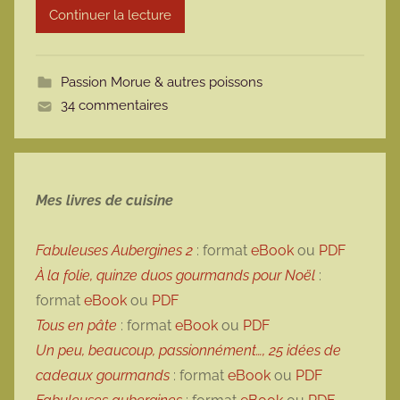
Continuer la lecture
m
o
t
Passion Morue & autres poissons
t
34 commentaires
e
Mes livres de cuisine
Fabuleuses Aubergines 2
: format
eBook
ou
PDF
À la folie, quinze duos gourmands pour Noël
:
format
eBook
ou
PDF
Tous en pâte
: format
eBook
ou
PDF
Un peu, beaucoup, passionnément…, 25 idées de
cadeaux gourmands
: format
eBook
ou
PDF