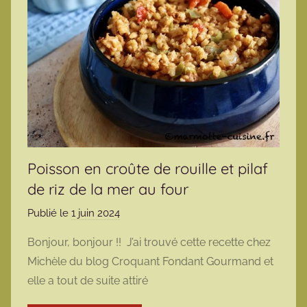
Poisson en croûte de rouille et pilaf
de riz de la mer au four
Publié le
1 juin 2024
p
a
Bonjour, bonjour !! J’ai trouvé cette recette chez
r
Michèle du blog Croquant Fondant Gourmand et
m
elle a tout de suite attiré
a
r