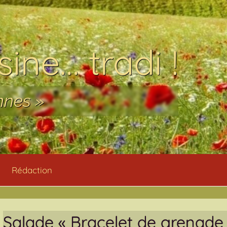
ine… tradi !
nnes »
Rédaction
Salade « Bracelet de grenade 