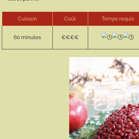
Cuisson
Coût
Temps requis
60 minutes
€€€€