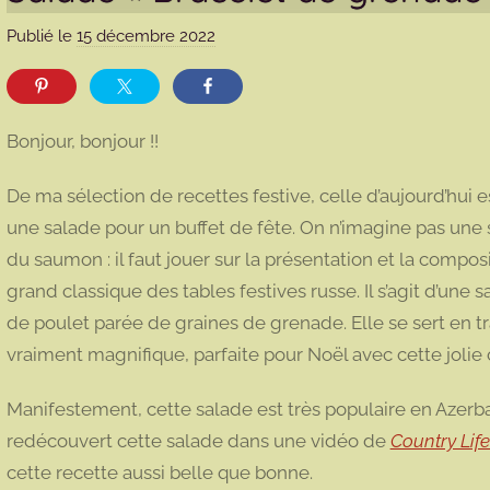
Publié le
15 décembre 2022
p
a
r
m
Bonjour, bonjour !!
a
r
De ma sélection de recettes festive, celle d’aujourd’hui 
m
une salade pour un buffet de fête. On n’imagine pas une s
o
du saumon : il faut jouer sur la présentation et la compo
t
grand classique des tables festives russe. Il s’agit d’u
t
e
de poulet parée de graines de grenade. Elle se sert en tra
vraiment magnifique, parfaite pour Noël avec cette jolie
Manifestement, cette salade est très populaire en Azerba
redécouvert cette salade dans une vidéo de
Country Life
cette recette aussi belle que bonne.