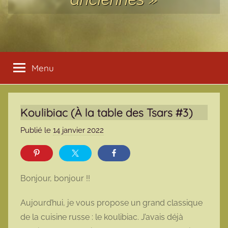
Menu
Koulibiac (À la table des Tsars #3)
Publié le
14 janvier 2022
p
a
r
m
Bonjour, bonjour !!
a
r
Aujourd’hui, je vous propose un grand classique
m
de la cuisine russe : le koulibiac. J’avais déjà
o