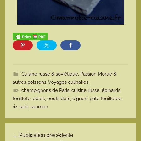
Cuisine russe & soviétique
,
Passion Morue &
autres poissons
,
Voyages culinaires
champignons de Paris
,
cuisine russe
,
épinards
,
feuilleté
,
oeufs
,
oeufs durs
,
oignon
,
pâte feuilletée
,
riz
,
salé
,
saumon
Navigation de l’article
Publication précédente