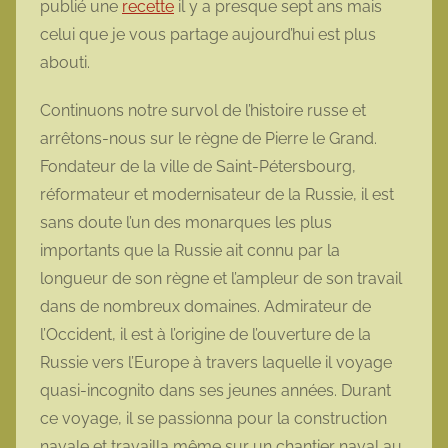
publié une
recette
il y a presque sept ans mais
t
celui que je vous partage aujourd’hui est plus
t
abouti.
e
Continuons notre survol de l’histoire russe et
arrêtons-nous sur le règne de Pierre le Grand.
Fondateur de la ville de Saint-Pétersbourg,
réformateur et modernisateur de la Russie, il est
sans doute l’un des monarques les plus
importants que la Russie ait connu par la
longueur de son règne et l’ampleur de son travail
dans de nombreux domaines. Admirateur de
l’Occident, il est à l’origine de l’ouverture de la
Russie vers l’Europe à travers laquelle il voyage
quasi-incognito dans ses jeunes années. Durant
ce voyage, il se passionna pour la construction
navale et travailla même sur un chantier naval au