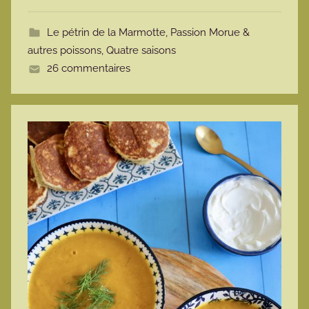
o
t
Le pétrin de la Marmotte
,
Passion Morue &
t
autres poissons
,
Quatre saisons
e
26 commentaires