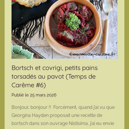
Bortsch et covrigi, petits pains
torsadés au pavot (Temps de
Carême #6)
Publié le
25 mars 2026
p
a
Bonjour, bonjour !! Forcément, quand j’ai vu que
r
Georgina Hayden proposait une recette de
m
bortsch dans son ouvrage Nistisima, j’ai eu envie
a