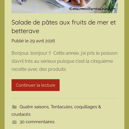
Salade de pâtes aux fruits de mer et
betterave
Publié le
29 avril 2026
p
a
Bonjour, bonjour !! Cette année, j’ai pris le poisson
r
d’avril très au sérieux puisque c’est la cinquième
m
recette avec des produits
a
r
Continuer la lecture
m
o
t
Quatre saisons
,
Tentacules, coquillages &
t
crustacés
e
30 commentaires