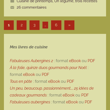
Cuisine de printemps
,
Un légume, trois recettes
t
26 commentaires
e
Pagination des publications
Articles suivants
1
2
3
…
6
»
Mes livres de cuisine
Fabuleuses Aubergines 2
: format
eBook
ou
PDF
À la folie, quinze duos gourmands pour Noël
:
format
eBook
ou
PDF
Tous en pâte
: format
eBook
ou
PDF
Un peu, beaucoup, passionnément…, 25 idées de
cadeaux gourmands
: format
eBook
ou
PDF
Fabuleuses aubergines
: format
eBook
ou
PDF