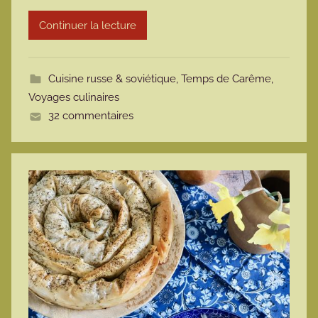
r
Continuer la lecture
m
o
t
Cuisine russe & soviétique
,
Temps de Carême
,
t
Voyages culinaires
e
32 commentaires