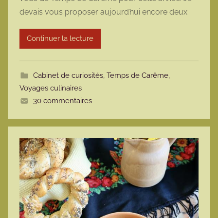
m
devais vous proposer aujourd’hui encore deux
a
r
Continuer la lecture
m
o
t
Cabinet de curiosités
,
Temps de Carême
,
t
Voyages culinaires
e
30 commentaires