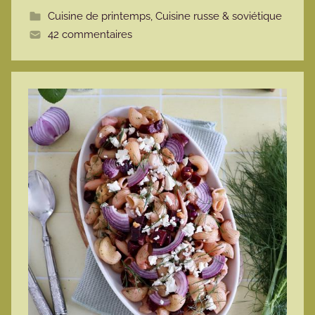
t
Cuisine de printemps
,
Cuisine russe & soviétique
t
42 commentaires
e