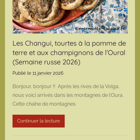
Les Changui, tourtes à la pomme de
terre et aux champignons de l’Oural
(Semaine russe 2026)
Publié le
11 janvier 2026
p
a
Bonjour, bonjour !! Après les rives de la Volga,
r
nous voici arrivés dans les montagnes de l’Oura.
m
Cette chaîne de montagnes
a
r
Continuer la lecture
m
o
t