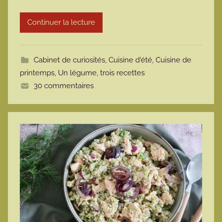
r
Continuer la lecture
m
o
t
Cabinet de curiosités
,
Cuisine d'été
,
Cuisine de
t
printemps
,
Un légume, trois recettes
e
30 commentaires