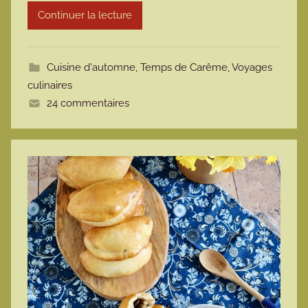
Continuer la lecture
m
o
t
Cuisine d'automne
,
Temps de Carême
,
Voyages
t
culinaires
e
24 commentaires