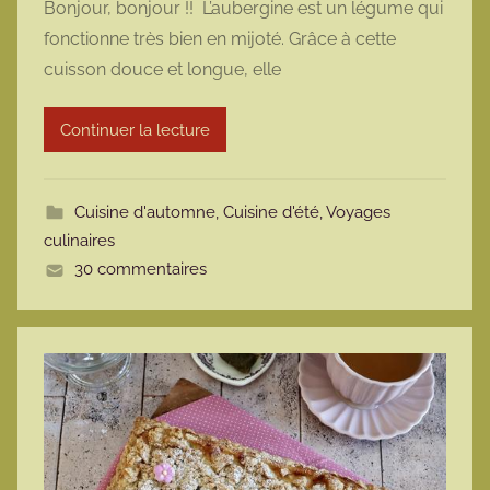
Bonjour, bonjour !! L’aubergine est un légume qui
r
fonctionne très bien en mijoté. Grâce à cette
m
cuisson douce et longue, elle
a
r
Continuer la lecture
m
o
t
Cuisine d'automne
,
Cuisine d'été
,
Voyages
t
culinaires
e
30 commentaires