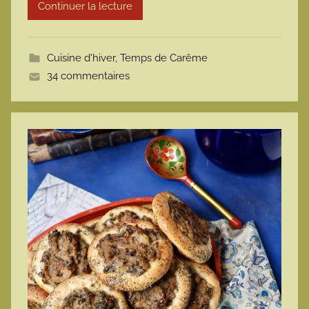
Continuer la lecture
m
o
t
Cuisine d'hiver
,
Temps de Carême
t
34 commentaires
e