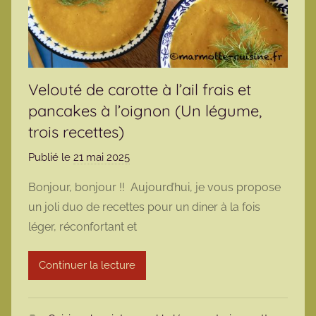
Velouté de carotte à l’ail frais et
pancakes à l’oignon (Un légume,
trois recettes)
Publié le
21 mai 2025
p
a
Bonjour, bonjour !! Aujourd’hui, je vous propose
r
un joli duo de recettes pour un diner à la fois
m
léger, réconfortant et
a
r
Continuer la lecture
m
o
t