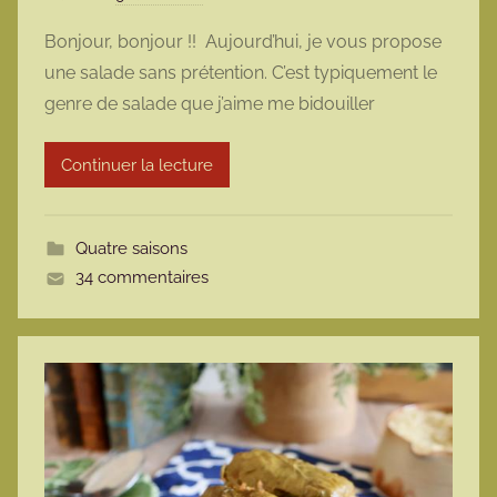
a
Bonjour, bonjour !! Aujourd’hui, je vous propose
r
une salade sans prétention. C’est typiquement le
m
genre de salade que j’aime me bidouiller
a
r
Continuer la lecture
m
o
t
Quatre saisons
t
34 commentaires
e