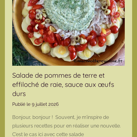
Salade de pommes de terre et
effiloché de raie, sauce aux œufs
durs
Publié le
9 juillet 2026
p
a
Bonjour, bonjour ! Souvent, je m’inspire de
r
plusieurs recettes pour en réaliser une nouvelle.
m
C’est le cas ici avec cette salade
a