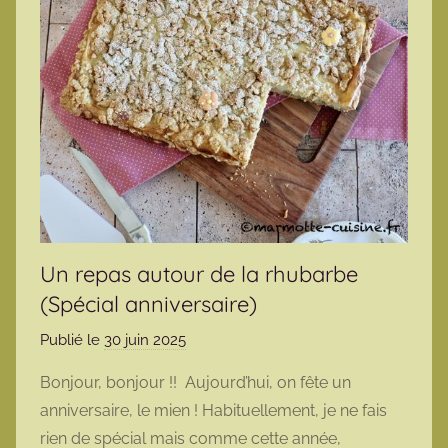
Un repas autour de la rhubarbe
(Spécial anniversaire)
Publié le
30 juin 2025
p
a
Bonjour, bonjour !! Aujourd’hui, on fête un
r
anniversaire, le mien ! Habituellement, je ne fais
m
rien de spécial mais comme cette année,
a