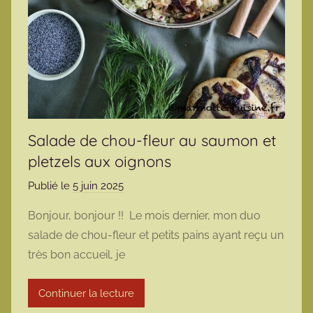
Salade de chou-fleur au saumon et
pletzels aux oignons
Publié le
5 juin 2025
p
a
Bonjour, bonjour !! Le mois dernier, mon duo
r
salade de chou-fleur et petits pains ayant reçu un
m
très bon accueil, je
a
r
Continuer la lecture
m