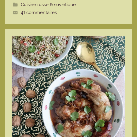
Cuisine russe & soviétique
t
41 commentaires
e