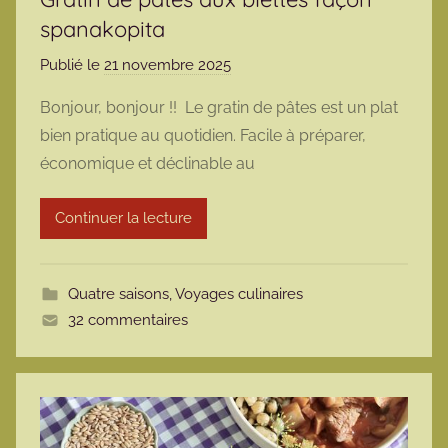
spanakopita
Publié le
21 novembre 2025
p
a
Bonjour, bonjour !! Le gratin de pâtes est un plat
r
bien pratique au quotidien. Facile à préparer,
m
économique et déclinable au
a
r
Continuer la lecture
m
o
t
Quatre saisons
,
Voyages culinaires
t
32 commentaires
e