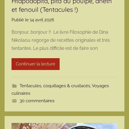
Htapodopita, pita au poulpe, aneth
et fenouil (Tentacules !)
Publié le
14 avril 2026
p
a
Bonjour, bonjour !! Le livre Filosophie de Dina
r
Nikolaou regorge de recettes originales et très
m
tentantes. Le plus difficile est de faire son
a
r
Continuer la lecture
m
o
t
Tentacules, coquillages & crustacés
,
Voyages
t
culinaires
e
30 commentaires