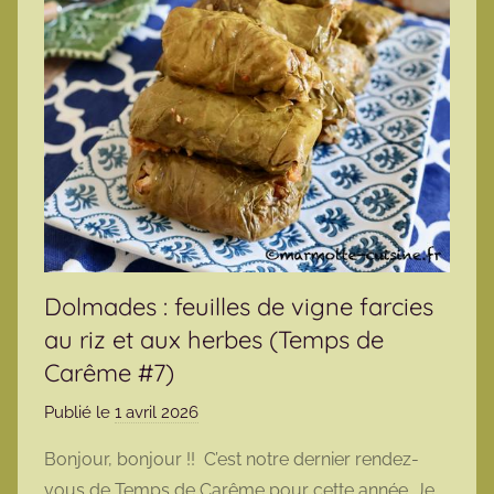
Dolmades : feuilles de vigne farcies
au riz et aux herbes (Temps de
Carême #7)
Publié le
1 avril 2026
p
a
Bonjour, bonjour !! C’est notre dernier rendez-
r
vous de Temps de Carême pour cette année. Je