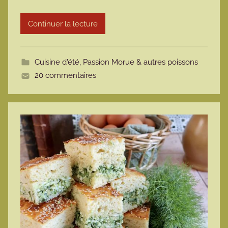
r
Continuer la lecture
m
o
t
Cuisine d'été
,
Passion Morue & autres poissons
t
20 commentaires
e