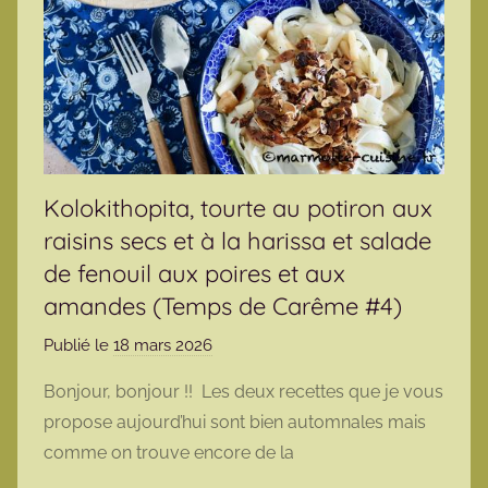
Kolokithopita, tourte au potiron aux
raisins secs et à la harissa et salade
de fenouil aux poires et aux
amandes (Temps de Carême #4)
Publié le
18 mars 2026
p
a
Bonjour, bonjour !! Les deux recettes que je vous
r
propose aujourd’hui sont bien automnales mais
m
comme on trouve encore de la
a
r