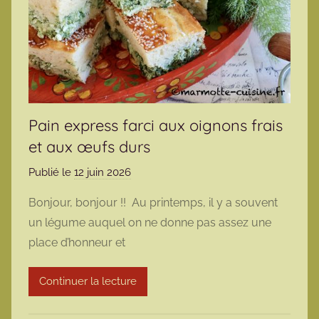
Pain express farci aux oignons frais
et aux œufs durs
Publié le
12 juin 2026
p
a
Bonjour, bonjour !! Au printemps, il y a souvent
r
un légume auquel on ne donne pas assez une
m
place d’honneur et
a
r
Continuer la lecture
m
o