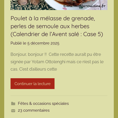
Poulet à la mélasse de grenade,
perles de semoule aux herbes
(Calendrier de l’Avent salé : Case 5)
Publié le
5 décembre 2025
p
a
Bonjour, bonjour !! Cette recette aurait pu être
r
signée par Yotam Ottolenghi mais ce n’est pas le
m
cas. C’est d’ailleurs cette
a
r
Continuer la lecture
m
o
t
Fêtes & occasions spéciales
t
23 commentaires
e