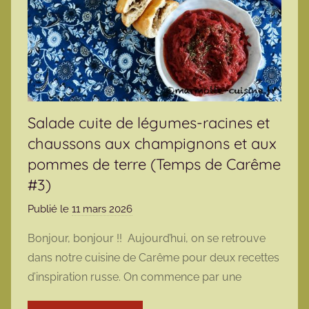
Salade cuite de légumes-racines et
chaussons aux champignons et aux
pommes de terre (Temps de Carême
#3)
Publié le
11 mars 2026
p
a
Bonjour, bonjour !! Aujourd’hui, on se retrouve
r
dans notre cuisine de Carême pour deux recettes
m
d’inspiration russe. On commence par une
a
r