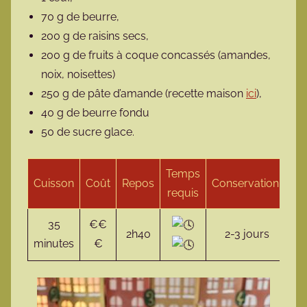
70 g de beurre,
200 g de raisins secs,
200 g de fruits à coque concassés (amandes,
noix, noisettes)
250 g de pâte d’amande (recette maison
ici
),
40 g de beurre fondu
50 de sucre glace.
Temps
Cuisson
Coût
Repos
Conservation
requis
35
€€
2h40
2-3 jours
minutes
€