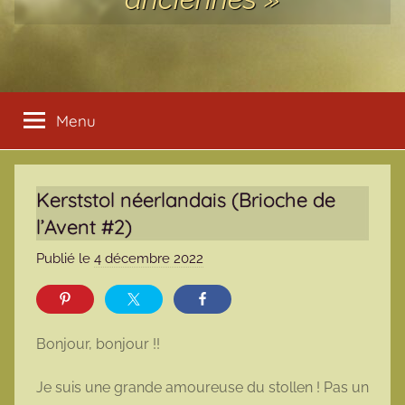
Menu
Kerststol néerlandais (Brioche de
l’Avent #2)
Publié le
4 décembre 2022
p
a
r
m
Bonjour, bonjour !!
a
r
Je suis une grande amoureuse du stollen ! Pas un
m