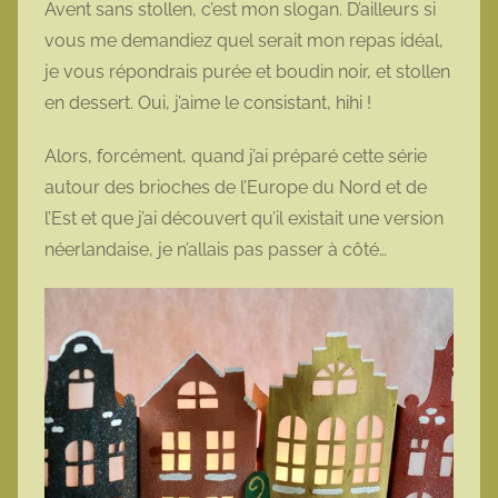
Avent sans stollen, c’est mon slogan. D’ailleurs si
o
vous me demandiez quel serait mon repas idéal,
t
je vous répondrais purée et boudin noir, et stollen
t
en dessert. Oui, j’aime le consistant, hihi !
e
Alors, forcément, quand j’ai préparé cette série
autour des brioches de l’Europe du Nord et de
l’Est et que j’ai découvert qu’il existait une version
néerlandaise, je n’allais pas passer à côté…