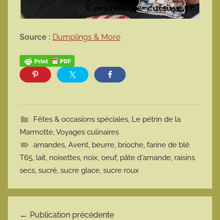
Source :
Dumplings & More
Fêtes & occasions spéciales
,
Le pétrin de la
Marmotte
,
Voyages culinaires
amandes
,
Avent
,
beurre
,
brioche
,
farine de blé
T65
,
lait
,
noisettes
,
noix
,
oeuf
,
pâte d'amande
,
raisins
secs
,
sucré
,
sucre glace
,
sucre roux
Navigation de l’article
Publication précédente