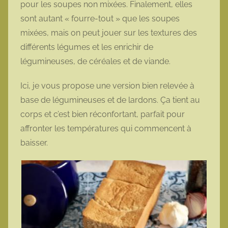
pour les soupes non mixées. Finalement, elles
o
sont autant « fourre-tout » que les soupes
t
mixées, mais on peut jouer sur les textures des
t
différents légumes et les enrichir de
e
légumineuses, de céréales et de viande.
Ici, je vous propose une version bien relevée à
base de légumineuses et de lardons. Ça tient au
corps et c’est bien réconfortant, parfait pour
affronter les températures qui commencent à
baisser.