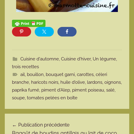
Cuisine d'automne
,
Cuisine d'hiver
,
Un légume,
trois recettes
ail
,
bouillon
,
bouquet garni
,
carottes
,
céleri
branche
,
haricots noirs
,
huile d'olive
,
lardons
,
oignons
,
paprika fumé
,
piment d'Alep
,
piment poiseau
,
salé
,
soupe
,
tomates pelées en boîte
Navigation de l’article
Publication précédente
Ragoût de boudins antillais au lait de coco