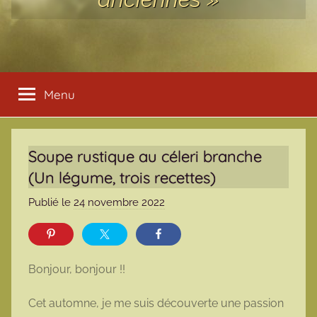
Menu
Soupe rustique au céleri branche
(Un légume, trois recettes)
Publié le
24 novembre 2022
p
a
r
m
Bonjour, bonjour !!
a
r
Cet automne, je me suis découverte une passion
m