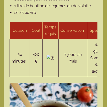
1 litre de bouillon de légumes ou de volaille,
sel et poivre.
Temps
Cuisson
Coût
Conservation
Spécificit
requis
Sans
gluten
60
€€
7 jours au
Sans œu
minutes
€
frais
Sans
lactose