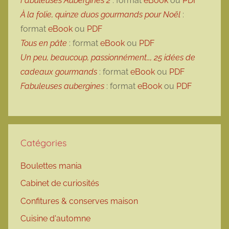
Fabuleuses Aubergines 2
: format
eBook
ou
PDF
À la folie, quinze duos gourmands pour Noël
:
format
eBook
ou
PDF
Tous en pâte
: format
eBook
ou
PDF
Un peu, beaucoup, passionnément…, 25 idées de
cadeaux gourmands
: format
eBook
ou
PDF
Fabuleuses aubergines
: format
eBook
ou
PDF
Catégories
Boulettes mania
Cabinet de curiosités
Confitures & conserves maison
Cuisine d'automne