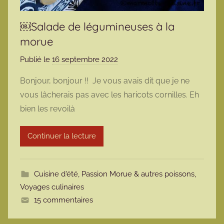
￼Salade de légumineuses à la
morue
Publié le
16 septembre 2022
p
a
Bonjour, bonjour !! Je vous avais dit que je ne
r
vous lâcherais pas avec les haricots cornilles. Eh
m
bien les revoilà
a
r
Continuer la lecture
m
o
t
Cuisine d'été
,
Passion Morue & autres poissons
,
t
Voyages culinaires
e
15 commentaires