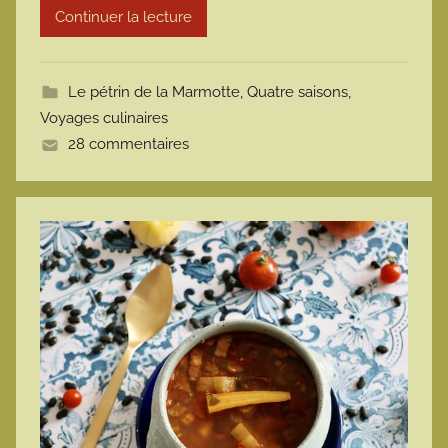
Continuer la lecture
m
o
t
Le pétrin de la Marmotte
,
Quatre saisons
,
t
Voyages culinaires
e
28 commentaires