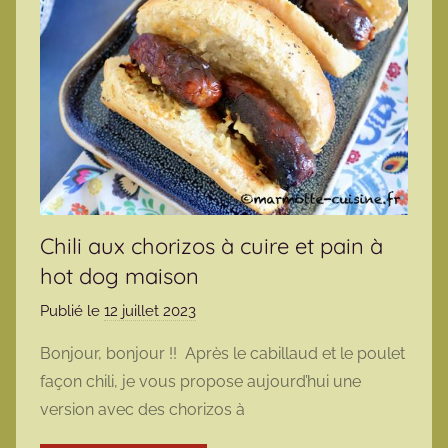
Chili aux chorizos à cuire et pain à
hot dog maison
Publié le
12 juillet 2023
p
a
Bonjour, bonjour !! Après le cabillaud et le poulet
r
façon chili, je vous propose aujourd’hui une
m
version avec des chorizos à
a
r