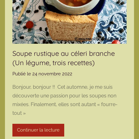
Soupe rustique au céleri branche
(Un légume, trois recettes)
Publié le
24 novembre 2022
p
a
Bonjour, bonjour !! Cet automne, je me suis
r
découverte une passion pour les soupes non
m
mixées. Finalement, elles sont autant « fourre-
a
tout »
r
m
Continuer la lecture
o
t