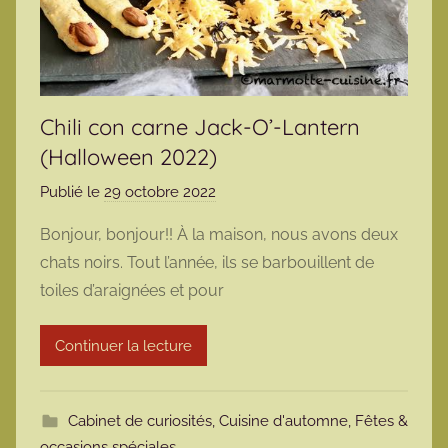
Chili con carne Jack-O’-Lantern
(Halloween 2022)
Publié le
29 octobre 2022
p
a
Bonjour, bonjour!! À la maison, nous avons deux
r
chats noirs. Tout l’année, ils se barbouillent de
m
toiles d’araignées et pour
a
r
Continuer la lecture
m
o
t
Cabinet de curiosités
,
Cuisine d'automne
,
Fêtes &
t
occasions spéciales