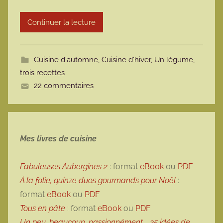
m
Continuer la lecture
o
t
t
Cuisine d'automne
,
Cuisine d'hiver
,
Un légume,
e
trois recettes
22 commentaires
Mes livres de cuisine
Fabuleuses Aubergines 2
: format
eBook
ou
PDF
À la folie, quinze duos gourmands pour Noël
:
format
eBook
ou
PDF
Tous en pâte
: format
eBook
ou
PDF
Un peu, beaucoup, passionnément…, 25 idées de