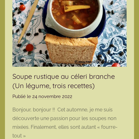
Soupe rustique au céleri branche
(Un légume, trois recettes)
Publié le
24 novembre 2022
p
a
Bonjour, bonjour !! Cet automne, je me suis
r
découverte une passion pour les soupes non
m
mixées. Finalement, elles sont autant « fourre-
a
tout »
r