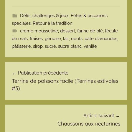
Défis, challenges & jeux
,
Fêtes & occasions
spéciales
,
Retour à la tradition
crème mousseline
,
dessert
,
farine de blé
,
fécule
de maïs
,
fraises
,
génoise
,
lait
,
oeufs
,
pâte d'amandes
,
pâtisserie
,
sirop
,
sucré
,
sucre blanc
,
vanille
Navigation de l’article
Publication précédente
Terrine de poissons facile (Terrines estivales
#3)
Article suivant
Chaussons aux nectarines