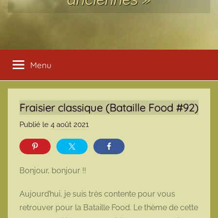
Menu
Fraisier classique (Bataille Food #92)
Publié le
4 août 2021
p
a
r
m
Bonjour, bonjour !!
a
r
Aujourd’hui, je suis très contente pour vous
m
retrouver pour la Bataille Food. Le thème de cette
o