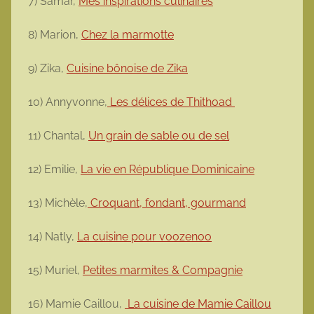
7) Samar,
Mes inspirations culinaires
8) Marion,
Chez la marmotte
9) Zika,
Cuisine bônoise de Zika
10) Annyvonne,
Les délices de Thithoad
11) Chantal,
Un grain de sable ou de sel
12) Emilie,
La vie en République Dominicaine
13) Michèle,
Croquant, fondant, gourmand
14) Natly,
La cuisine pour voozenoo
15) Muriel,
Petites marmites & Compagnie
16) Mamie Caillou,
La cuisine de Mamie Caillou