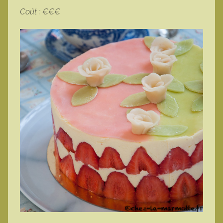
Coût : €€€