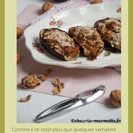
o
t
t
e
Comme il ne reste plus que quelques semaines