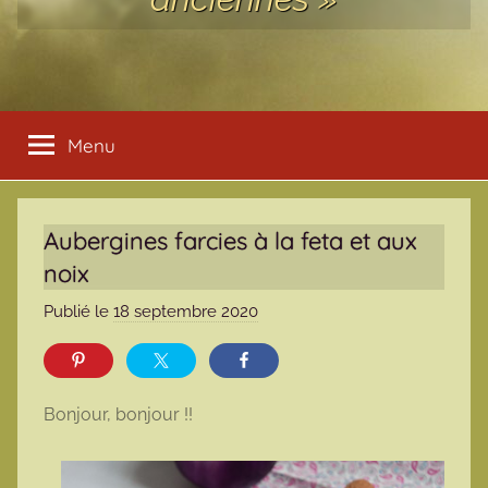
Menu
Aubergines farcies à la feta et aux
noix
Publié le
18 septembre 2020
p
a
r
m
Bonjour, bonjour !!
a
r
m