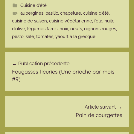
Cuisine d'été
aubergines
,
basilic
,
chapelure
,
cuisine d'été
,
cuisine de saison
,
cuisine végétarienne
,
feta
,
huile
d'olive
,
légumes farcis
,
noix
,
oeufs
,
oignons rouges
,
pesto
,
salé
,
tomates
,
yaourt à la grecque
Navigation de l’article
Publication précédente
Fougasses fleuries (Une brioche par mois
#9)
Article suivant
Pain de courgettes