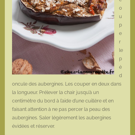
o
u
p
e
r
le
p
é
d
oncule des aubergines. Les couper en deux dans
la longueur. Prélever la chair jusqu’à un
centimètre du bord à l’aide d’une cuillère et en
faisant attention à ne pas percer la peau des
aubergines. Saler légèrement les aubergines
évidées et réserver.