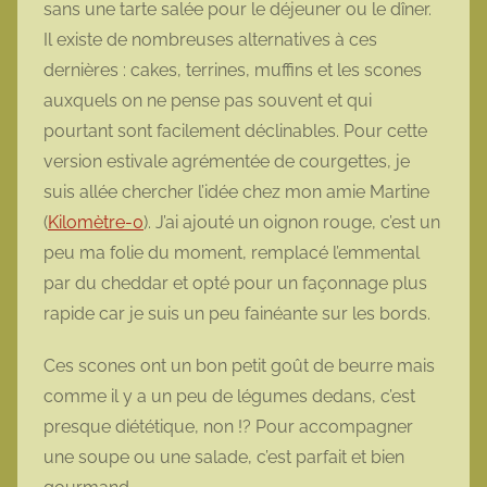
sans une tarte salée pour le déjeuner ou le dîner.
o
Il existe de nombreuses alternatives à ces
t
dernières : cakes, terrines, muffins et les scones
t
auxquels on ne pense pas souvent et qui
e
pourtant sont facilement déclinables. Pour cette
version estivale agrémentée de courgettes, je
suis allée chercher l’idée chez mon amie Martine
(
Kilomètre-0
). J’ai ajouté un oignon rouge, c’est un
peu ma folie du moment, remplacé l’emmental
par du cheddar et opté pour un façonnage plus
rapide car je suis un peu fainéante sur les bords.
Ces scones ont un bon petit goût de beurre mais
comme il y a un peu de légumes dedans, c’est
presque diététique, non !? Pour accompagner
une soupe ou une salade, c’est parfait et bien