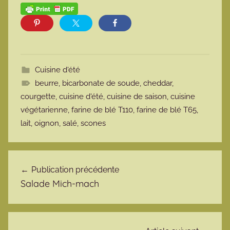
Cuisine d'été
beurre
,
bicarbonate de soude
,
cheddar
,
courgette
,
cuisine d'été
,
cuisine de saison
,
cuisine
végétarienne
,
farine de blé T110
,
farine de blé T65
,
lait
,
oignon
,
salé
,
scones
Navigation de l’article
Publication précédente
Salade Mich-mach