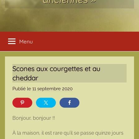
Menu
Scones aux courgettes et au
cheddar
Publié le
11 septembre 2020
p
a
r
m
Bonjour, bonjour !!
a
r
À la maison, il est rare qu’il se passe quinze jours
m