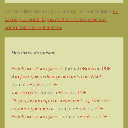
Ce site utilise Akismet pour réduire les indésirables.
En
savoir plus sur la façon dont les données de vos
commentaires sont traitées
.
Mes livres de cuisine
Fabuleuses Aubergines 2
: format
eBook
ou
PDF
À la folie, quinze duos gourmands pour Noël
:
format
eBook
ou
PDF
Tous en pâte
: format
eBook
ou
PDF
Un peu, beaucoup, passionnément…, 25 idées de
cadeaux gourmands
: format
eBook
ou
PDF
Fabuleuses aubergines
: format
eBook
ou
PDF