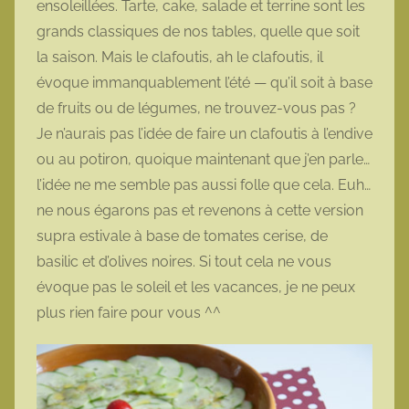
ensoleillées. Tarte, cake, salade et terrine sont les
t
grands classiques de nos tables, quelle que soit
t
la saison. Mais le clafoutis, ah le clafoutis, il
e
évoque immanquablement l’été — qu’il soit à base
de fruits ou de légumes, ne trouvez-vous pas ?
Je n’aurais pas l’idée de faire un clafoutis à l’endive
ou au potiron, quoique maintenant que j’en parle…
l’idée ne me semble pas aussi folle que cela. Euh…
ne nous égarons pas et revenons à cette version
supra estivale à base de tomates cerise, de
basilic et d’olives noires. Si tout cela ne vous
évoque pas le soleil et les vacances, je ne peux
plus rien faire pour vous ^^