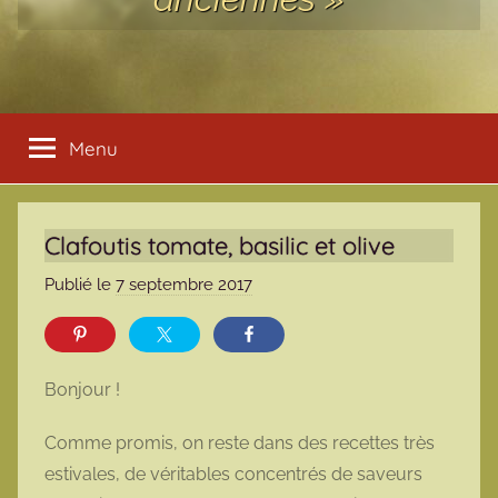
Menu
Clafoutis tomate, basilic et olive
Publié le
7 septembre 2017
p
a
r
m
Bonjour !
a
r
Comme promis, on reste dans des recettes très
m
estivales, de véritables concentrés de saveurs
o