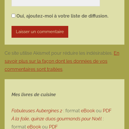
Oui, ajoutez-moi à votre liste de diffusion.
Ce site utilise Akismet pour réduire les indésirables.
En
savoir plus sur la façon dont les données de vos
commentaires sont traitées
.
Mes livres de cuisine
Fabuleuses Aubergines 2
: format
eBook
ou
PDF
À la folie, quinze duos gourmands pour Noël
:
format
eBook
ou
PDF