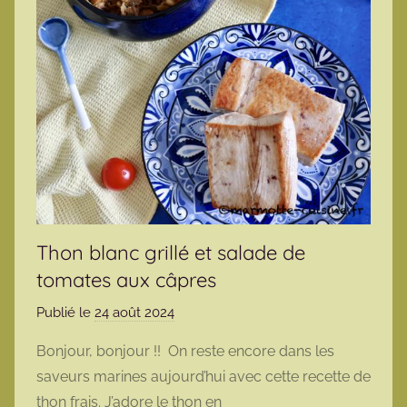
Thon blanc grillé et salade de
tomates aux câpres
Publié le
24 août 2024
p
a
Bonjour, bonjour !! On reste encore dans les
r
saveurs marines aujourd’hui avec cette recette de
m
thon frais. J’adore le thon en
a