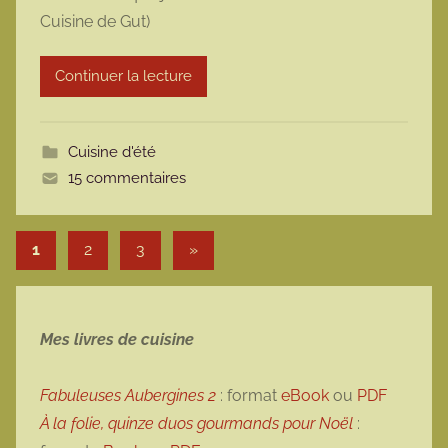
m
Cuisine de Gut)
a
r
Continuer la lecture
m
o
t
Cuisine d'été
t
15 commentaires
e
Pagination des publications
Articles suivants
1
2
3
»
Mes livres de cuisine
Fabuleuses Aubergines 2
: format
eBook
ou
PDF
À la folie, quinze duos gourmands pour Noël
: