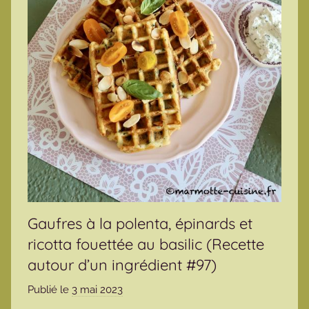
Gaufres à la polenta, épinards et
ricotta fouettée au basilic (Recette
autour d’un ingrédient #97)
Publié le
3 mai 2023
p
a