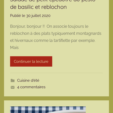
de basilic et reblochon
Publié le
30 juillet 2020
p
a
Bonjour, bonjour !! On associe toujours le
r
reblochon à des plats typiquement montagnards
m
et hivernaux comme la tartiflette par exemple.
a
Mais
r
m
Continuer la lecture
o
t
t
Cuisine d'été
e
4 commentaires