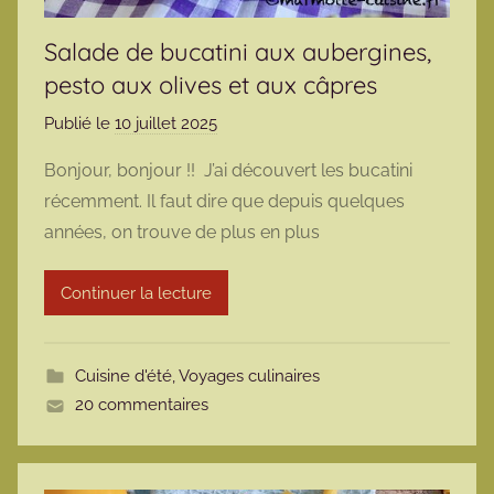
Salade de bucatini aux aubergines,
pesto aux olives et aux câpres
Publié le
10 juillet 2025
p
a
Bonjour, bonjour !! J’ai découvert les bucatini
r
récemment. Il faut dire que depuis quelques
m
années, on trouve de plus en plus
a
r
Continuer la lecture
m
o
t
Cuisine d'été
,
Voyages culinaires
t
20 commentaires
e