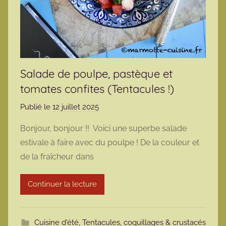
Salade de poulpe, pastèque et
tomates confites (Tentacules !)
Publié le
12 juillet 2025
p
a
Bonjour, bonjour !! Voici une superbe salade
r
estivale à faire avec du poulpe ! De la couleur et
m
de la fraîcheur dans
a
r
Continuer la lecture
m
o
t
Cuisine d'été
,
Tentacules, coquillages & crustacés
t