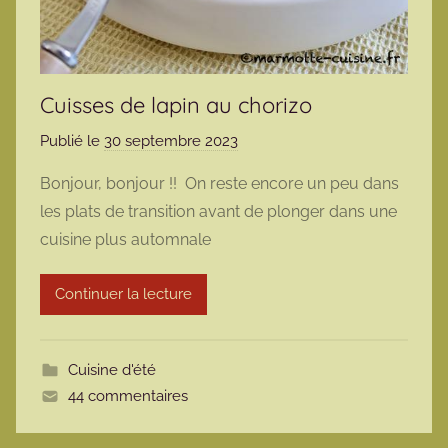
Cuisses de lapin au chorizo
Publié le
30 septembre 2023
p
a
Bonjour, bonjour !! On reste encore un peu dans
r
les plats de transition avant de plonger dans une
m
cuisine plus automnale
a
r
Continuer la lecture
m
o
t
Cuisine d'été
t
44 commentaires
e