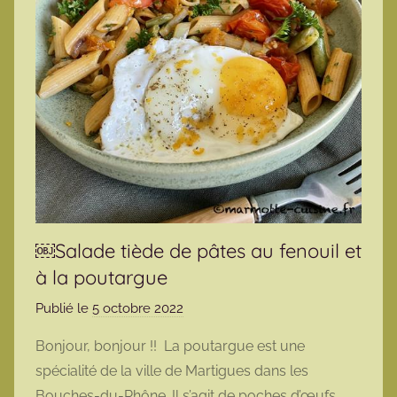
￼Salade tiède de pâtes au fenouil et
à la poutargue
Publié le
5 octobre 2022
p
a
Bonjour, bonjour !! La poutargue est une
r
spécialité de la ville de Martigues dans les
m
Bouches-du-Rhône. Il s’agit de poches d’œufs