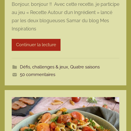
Bonjour, bonjour !! Avec cette recette, je participe
r
au jeu « Recette Autour d’un Ingrédient » lancé
m
par les deux blogueuses Samar du blog Mes
a
Inspirations
r
m
Continuer la lecture
o
t
t
Défis, challenges & jeux
,
Quatre saisons
e
50 commentaires