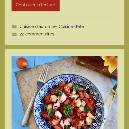
Continuer la lecture
m
o
t
Cuisine d'automne
,
Cuisine d'été
t
22 commentaires
e