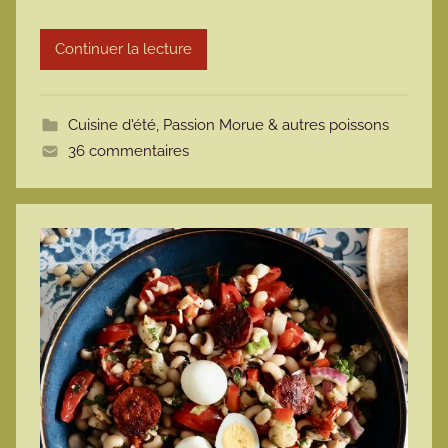
r
Continuer la lecture
m
o
t
Cuisine d'été
,
Passion Morue & autres poissons
t
36 commentaires
e