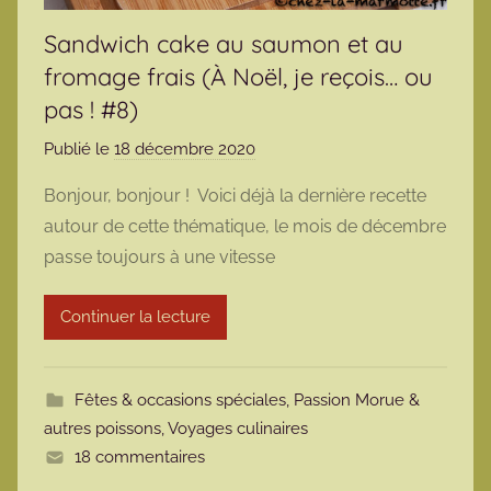
Sandwich cake au saumon et au
fromage frais (À Noël, je reçois… ou
pas ! #8)
Publié le
18 décembre 2020
p
a
Bonjour, bonjour ! Voici déjà la dernière recette
r
autour de cette thématique, le mois de décembre
m
passe toujours à une vitesse
a
r
Continuer la lecture
m
o
t
Fêtes & occasions spéciales
,
Passion Morue &
t
autres poissons
,
Voyages culinaires
e
18 commentaires