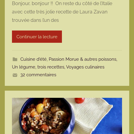
Bonjour, bonjour !! On reste du côté de l’Italie
r
avec cette très jolie recette de Laura Zavan
m
trouvée dans l’un des
a
r
Continuer la lecture
m
o
t
Cuisine d'été
,
Passion Morue & autres poissons
,
t
Un légume, trois recettes
,
Voyages culinaires
e
32 commentaires