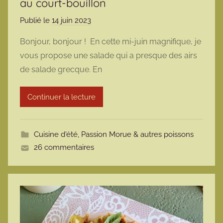
au court-bouillon
Publié le
14 juin 2023
p
a
Bonjour, bonjour ! En cette mi-juin magnifique, je
r
vous propose une salade qui a presque des airs
m
de salade grecque. En
a
r
Continuer la lecture
m
o
t
Cuisine d'été
,
Passion Morue & autres poissons
t
26 commentaires
e