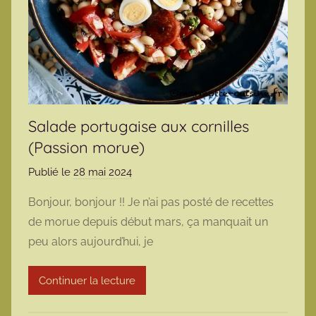
Salade portugaise aux cornilles
(Passion morue)
Publié le
28 mai 2024
p
a
Bonjour, bonjour !! Je n’ai pas posté de recettes
r
de morue depuis début mars, ça manquait un
m
peu alors aujourd’hui, je
a
r
Continuer la lecture
m
o