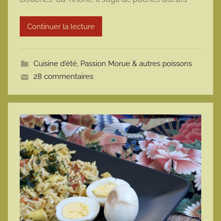
a
r
Continuer la lecture
m
o
t
Cuisine d'été
,
Passion Morue & autres poissons
t
28 commentaires
e