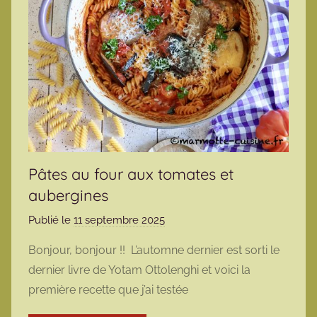
Pâtes au four aux tomates et
aubergines
Publié le
11 septembre 2025
p
a
Bonjour, bonjour !! L’automne dernier est sorti le
r
dernier livre de Yotam Ottolenghi et voici la
m
première recette que j’ai testée
a
r