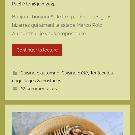
Publié le
16 juin 2025
p
a
Bonjour, bonjour !! Je fais partie de ces gens
r
bizarres qui aiment la salade Marco Polo.
m
Aujourd’hui, je vous propose une
a
r
Continuer la lecture
m
o
t
Cuisine d'automne
,
Cuisine d'été
,
Tentacules,
t
coquillages & crustacés
e
22 commentaires