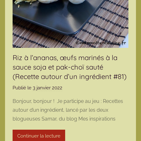
Riz à l’ananas, œufs marinés à la
sauce soja et pak-choï sauté
(Recette autour d’un ingrédient #81)
Publié le
3 janvier 2022
p
a
Bonjour, bonjour ! Je participe au jeu : Recettes
r
autour d’un ingrédient, lancé par les deux
m
blogueuses Samar, du blog Mes inspirations
a
r
Continuer la lecture
m