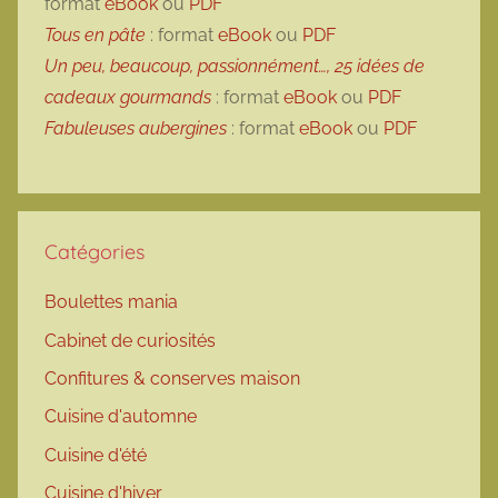
format
eBook
ou
PDF
Tous en pâte
: format
eBook
ou
PDF
Un peu, beaucoup, passionnément…, 25 idées de
cadeaux gourmands
: format
eBook
ou
PDF
Fabuleuses aubergines
: format
eBook
ou
PDF
Catégories
Boulettes mania
Cabinet de curiosités
Confitures & conserves maison
Cuisine d'automne
Cuisine d'été
Cuisine d'hiver