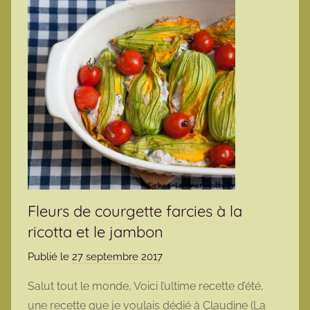
Fleurs de courgette farcies à la
ricotta et le jambon
Publié le
27 septembre 2017
p
a
Salut tout le monde, Voici l’ultime recette d’été,
r
une recette que je voulais dédié à Claudine (La