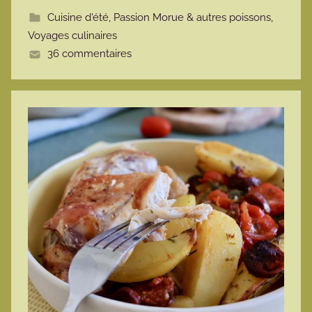
t
Cuisine d'été
,
Passion Morue & autres poissons
,
t
Voyages culinaires
e
36 commentaires