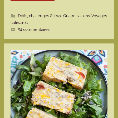
o
t
Défis, challenges & jeux
,
Quatre saisons
,
Voyages
t
culinaires
e
54 commentaires