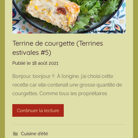
Terrine de courgette (Terrines
estivales #5)
Publié le
18 août 2021
p
a
Bonjour, bonjour !! À l’origine, j’ai choisi cette
r
recette car elle contenait une grosse quantité de
m
courgettes. Comme tous les propriétaires
a
r
Continuer la lecture
m
o
t
Cuisine d'été
t