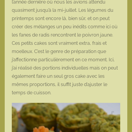
l’année dernière où nous les avions attendu
t
quasiment jusqu’à la mi-juillet. Les légumes du
t
printemps sont encore là, bien sûr, et on peut
e
créer des mélanges un peu inédits comme ici où
les fanes de radis rencontrent le poivron jaune.
Ces petits cakes sont vraiment extra, frais et
moelleux. C’est le genre de préparation que
j’affectionne particulièrement en ce moment. Ici,
j’ai réalisé des portions individuelles mais on peut
également faire un seul gros cake avec les
mêmes proportions, il suffit juste d’ajuster le
temps de cuisson.