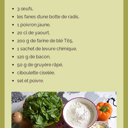
3 œufs,
les fanes d’une botte de radis,
1 poivron jaune,
20 cl de yaourt,
200 g de farine de blé T65,
1 sachet de levure chimique,
120 g de bacon,
50 g de gruyère râpé,
ciboulette ciselée,
sel et poivre.