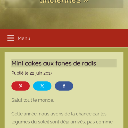
Menu
Mini cakes aux fanes de radis
Publié le
22 juin 2017
p
a
r
m
Salut tout le monde,
a
r
Cette année, nous avons de la chance car les
m
légumes du soleil sont déjà arrivés, pas comme
o