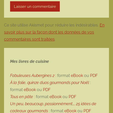
Ce site utilise Akismet pour réduire les indésirables.
En
savoir plus sur la façon dont les données de vos
commentaires sont traitées
.
Mes livres de cuisine
Fabuleuses Aubergines 2
: format
eBook
ou
PDF
À la folie, quinze duos gourmands pour Noël
:
format
eBook
ou
PDF
Tous en pâte
: format
eBook
ou
PDF
Un peu, beaucoup, passionnément…, 25 idées de
cadeaux gourmands
: format
eBook
ou
PDF