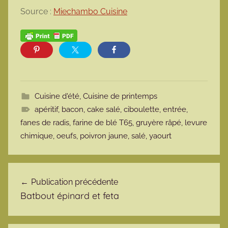
Source :
Miechambo Cuisine
Cuisine d'été
,
Cuisine de printemps
apéritif
,
bacon
,
cake salé
,
ciboulette
,
entrée
,
fanes de radis
,
farine de blé T65
,
gruyère râpé
,
levure
chimique
,
oeufs
,
poivron jaune
,
salé
,
yaourt
Navigation de l’article
Publication précédente
Batbout épinard et feta