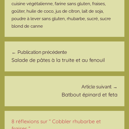
cuisine végétalienne
,
farine sans gluten
,
fraises
,
goûter
,
huile de coco
,
jus de citron
,
lait de soja
,
poudre à lever sans gluten
,
rhubarbe
,
sucré
,
sucre
blond de canne
Navigation de l’article
Publication précédente
Salade de pâtes à la truite et au fenouil
Article suivant
Batbout épinard et feta
8 réflexions sur “
Cobbler rhubarbe et
fraises
”