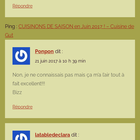
Répondre
Ping :
CUISINONS DE SAISON en Juin 2017 ! – Cuisine de
Gut
Ponpon
dit :
21 juin 2017 à 10 h 39 min
Non, je ne connaissais pas mais ça m’a l’air tout à
fait excellent!!!
Bizz
Répondre
latabledeclara
dit :