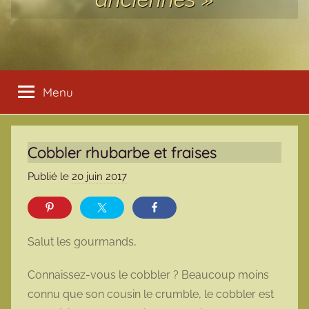
Menu
Cobbler rhubarbe et fraises
Publié le
20 juin 2017
p
a
r
m
Salut les gourmands,
a
r
Connaissez-vous le cobbler ? Beaucoup moins
m
connu que son cousin le crumble, le cobbler est
o