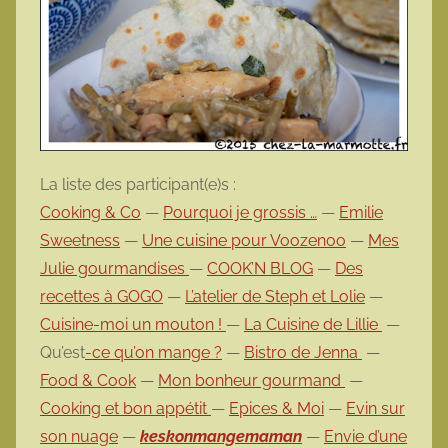
La liste des participant(e)s :
Cooking & Co
—
Pourquoi je grossis …
—
Emilie
Sweetness
—
Une cuisine pour Voozenoo
—
Mes
Julie gourmandises
—
COOK’N BLOG
—
Des
recettes à GOGO
—
L’atelier de Steph et Lolie
—
Cuisine-moi un mouton !
—
La Cuisine de Lillie
—
Qu’est
-ce qu’on mange ?
—
Bistro de Jenna
—
Food & Cook
—
Mon bonheur gourmand
—
Cooking et bon appétit
—
Epices & Moi
—
Evin sur
son nuage
—
keskonmangemaman
—
Envie d’une