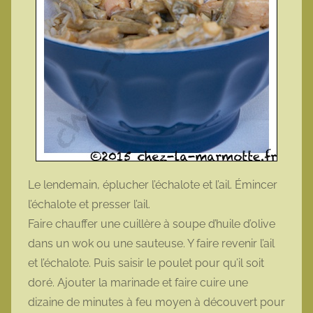
Le lendemain, éplucher l’échalote et l’ail. Émincer
l’échalote et presser l’ail.
Faire chauffer une cuillère à soupe d’huile d’olive
dans un wok ou une sauteuse. Y faire revenir l’ail
et l’échalote. Puis saisir le poulet pour qu’il soit
doré. Ajouter la marinade et faire cuire une
dizaine de minutes à feu moyen à découvert pour