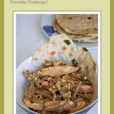
Foodista Challenge !
o
t
t
e