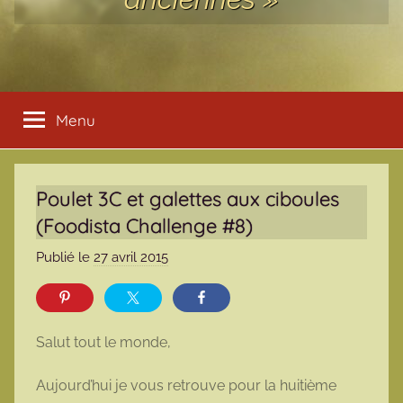
Menu
Poulet 3C et galettes aux ciboules
(Foodista Challenge #8)
Publié le
27 avril 2015
p
a
r
m
Salut tout le monde,
a
r
Aujourd’hui je vous retrouve pour la huitième
m