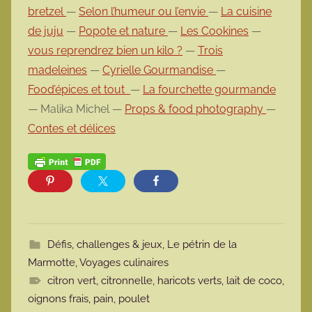
bretzel
—
Selon l’humeur ou l’envie
—
La cuisine
de juju
—
Popote et nature
—
Les Cookines
—
vous reprendrez bien un kilo ?
—
Trois
madeleines
—
Cyrielle Gourmandise
—
Food’épices et tout
—
La fourchette gourmande
— Malika Michel —
Props & food photography
—
Contes et délices
Défis, challenges & jeux
,
Le pétrin de la
Marmotte
,
Voyages culinaires
citron vert
,
citronnelle
,
haricots verts
,
lait de coco
,
oignons frais
,
pain
,
poulet