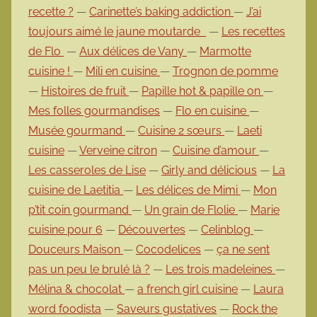
recette ?
—
Carinette’s baking addiction
—
J’ai
toujours aimé le jaune moutarde
—
Les recettes
de Flo
—
Aux délices de Vany
—
Marmotte
cuisine !
—
Mili en cuisine
—
Trognon de pomme
—
Histoires de fruit
—
Papille hot & papille on
—
Mes folles gourmandises
—
Flo en cuisine
—
Musée gourmand
—
Cuisine 2 sœurs
—
Laeti
cuisine
—
Verveine citron
—
Cuisine d’amour
—
Les casseroles de Lise
—
Girly and délicious
—
La
cuisine de Laetitia
—
Les délices de Mimi
—
Mon
p’tit coin gourmand
—
Un grain de Flolie
—
Marie
cuisine pour 6
—
Découvertes
—
Celinblog
—
Douceurs Maison
—
Cocodelices
—
ça ne sent
pas un peu le brulé là ?
—
Les trois madeleines
—
Mélina & chocolat
—
a french girl cuisine
—
Laura
word foodista
—
Saveurs gustatives
—
Rock the