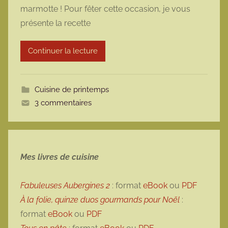
marmotte ! Pour fêter cette occasion, je vous
m
présente la recette
a
r
Continuer la lecture
m
o
t
Cuisine de printemps
t
3 commentaires
e
Mes livres de cuisine
Fabuleuses Aubergines 2
: format
eBook
ou
PDF
À la folie, quinze duos gourmands pour Noël
:
format
eBook
ou
PDF