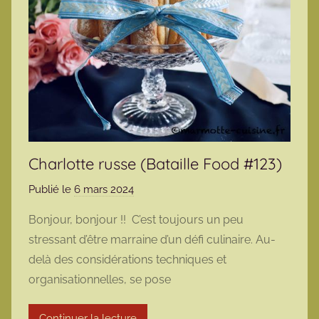
Charlotte russe (Bataille Food #123)
Publié le
6 mars 2024
p
a
Bonjour, bonjour !! C’est toujours un peu
r
stressant d’être marraine d’un défi culinaire. Au-
m
delà des considérations techniques et
a
organisationnelles, se pose
r
m
Continuer la lecture
o