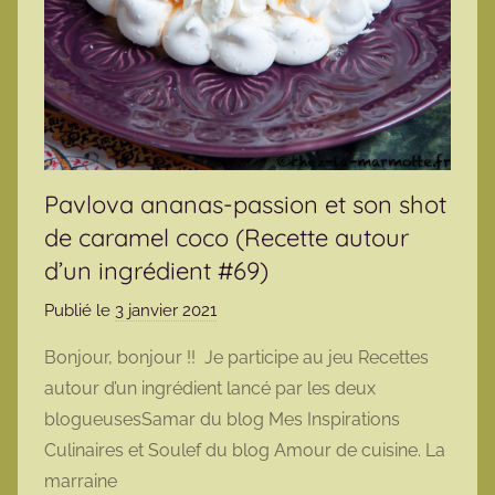
Pavlova ananas-passion et son shot
de caramel coco (Recette autour
d’un ingrédient #69)
Publié le
3 janvier 2021
p
a
Bonjour, bonjour !! Je participe au jeu Recettes
r
autour d’un ingrédient lancé par les deux
m
blogueusesSamar du blog Mes Inspirations
a
Culinaires et Soulef du blog Amour de cuisine. La
r
marraine
m