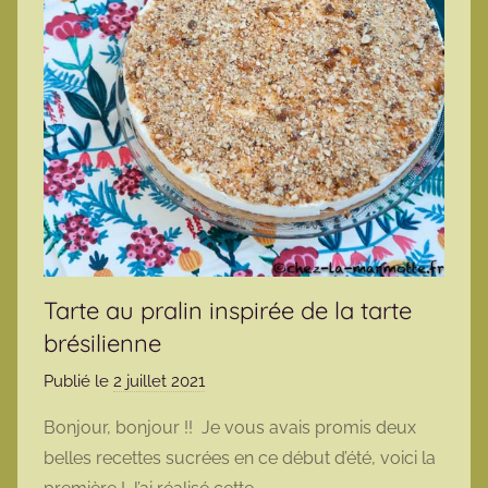
Tarte au pralin inspirée de la tarte
brésilienne
Publié le
2 juillet 2021
p
a
Bonjour, bonjour !! Je vous avais promis deux
r
belles recettes sucrées en ce début d’été, voici la
m