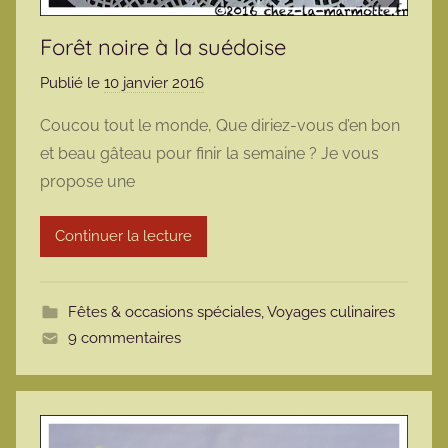
Forêt noire à la suédoise
Publié le
10 janvier 2016
p
a
Coucou tout le monde, Que diriez-vous d’en bon
r
et beau gâteau pour finir la semaine ? Je vous
m
propose une
a
r
Continuer la lecture
m
o
t
Fêtes & occasions spéciales
,
Voyages culinaires
t
9 commentaires
e