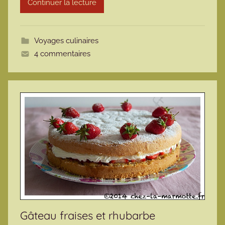
Continuer la lecture
m
o
t
Voyages culinaires
t
4 commentaires
e
Gâteau fraises et rhubarbe