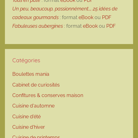
Tous en pâte
: format
eBook
ou
PDF
Un peu, beaucoup, passionnément…, 25 idées de
cadeaux gourmands
: format
eBook
ou
PDF
Fabuleuses aubergines
: format
eBook
ou
PDF
Catégories
Boulettes mania
Cabinet de curiosités
Confitures & conserves maison
Cuisine d'automne
Cuisine d'été
Cuisine d'hiver
Cuisine de printemps