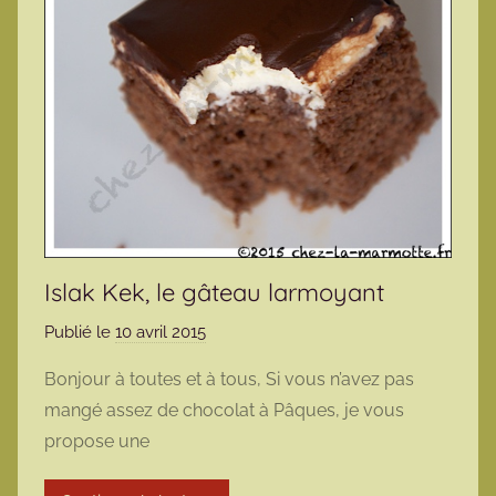
Islak Kek, le gâteau larmoyant
Publié le
10 avril 2015
p
a
Bonjour à toutes et à tous, Si vous n’avez pas
r
mangé assez de chocolat à Pâques, je vous
m
propose une
a
r