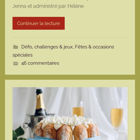
Jenna et administré par Hélène
r
m
Continuer la lecture
o
t
t
Défis, challenges & jeux
,
Fêtes & occasions
e
spéciales
46 commentaires