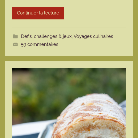
o
t
Continuer la lecture
t
e
Défis, challenges & jeux
,
Voyages culinaires
59 commentaires