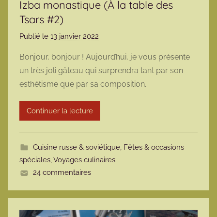
Izba monastique (À la table des
Tsars #2)
Publié le
13 janvier 2022
p
a
Bonjour, bonjour ! Aujourd’hui, je vous présente
r
un très joli gâteau qui surprendra tant par son
m
esthétisme que par sa composition.
a
r
Continuer la lecture
m
o
t
Cuisine russe & soviétique
,
Fêtes & occasions
t
spéciales
,
Voyages culinaires
e
24 commentaires