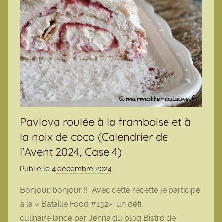
Pavlova roulée à la framboise et à
la noix de coco (Calendrier de
l’Avent 2024, Case 4)
Publié le
4 décembre 2024
p
a
Bonjour, bonjour !! Avec cette recette je participe
r
à la « Bataille Food #132», un défi
m
culinaire lancé par Jenna du blog Bistro de
a