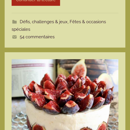
t
t
Défis, challenges & jeux
,
Fêtes & occasions
e
spéciales
54 commentaires