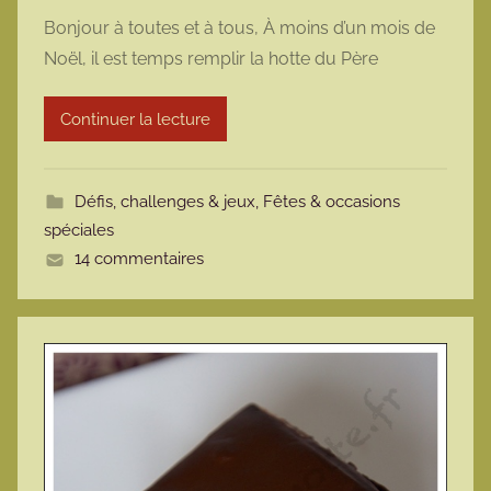
a
Bonjour à toutes et à tous, À moins d’un mois de
r
Noël, il est temps remplir la hotte du Père
m
a
Continuer la lecture
r
m
o
Défis, challenges & jeux
,
Fêtes & occasions
t
spéciales
t
14 commentaires
e