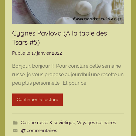
Cygnes Pavlova (À la table des
Tsars #5)
Publié le
17 janvier 2022
p
a
Bonjour, bonjour !! Pour conclure cette semaine
r
russe, je vous propose aujourd’hui une recette un
m
peu plus personnelle. Et pour ce
a
r
Continuer la lecture
m
o
t
Cuisine russe & soviétique
,
Voyages culinaires
t
47 commentaires
e