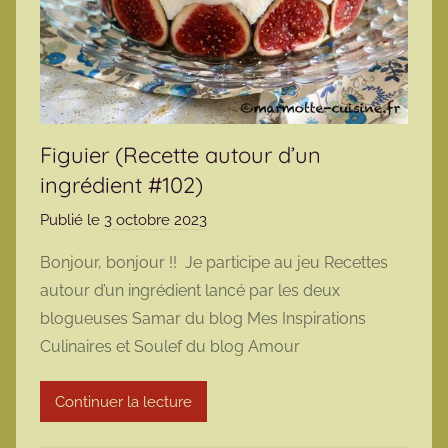
Figuier (Recette autour d’un
ingrédient #102)
Publié le
3 octobre 2023
p
a
Bonjour, bonjour !! Je participe au jeu Recettes
r
autour d’un ingrédient lancé par les deux
m
blogueuses Samar du blog Mes Inspirations
a
Culinaires et Soulef du blog Amour
r
m
Continuer la lecture
o
t