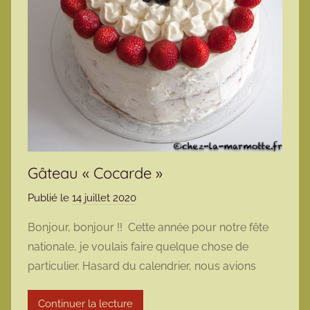
Gâteau « Cocarde »
Publié le
14 juillet 2020
p
a
Bonjour, bonjour !! Cette année pour notre fête
r
nationale, je voulais faire quelque chose de
m
particulier. Hasard du calendrier, nous avions
a
r
Continuer la lecture
m