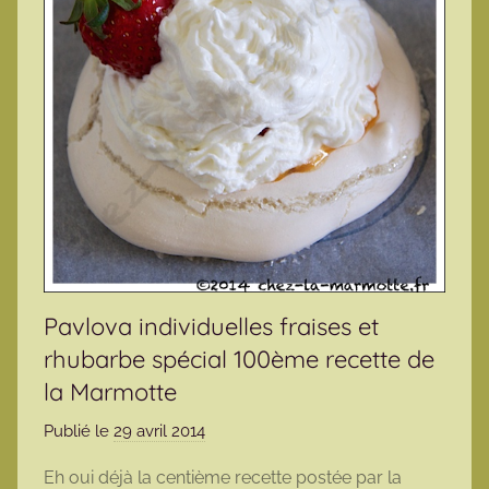
Pavlova individuelles fraises et
rhubarbe spécial 100ème recette de
la Marmotte
Publié le
29 avril 2014
p
a
Eh oui déjà la centième recette postée par la
r