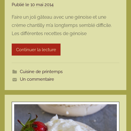
Publié le
10 mai 2014
p
a
Faire un joli gâteau avec une génoise et une
r
crème chantilly m’a longtemps semblé difficile.
m
Les différentes recettes de génoise
a
r
Continuer la lecture
m
o
t
Cuisine de printemps
t
Un commentaire
e