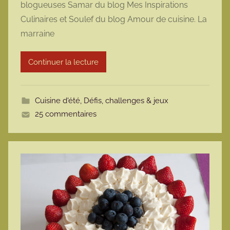
blogueuses Samar du blog Mes Inspirations
a
Culinaires et Soulef du blog Amour de cuisine. La
r
marraine
m
o
t
Continuer la lecture
t
e
Cuisine d'été
,
Défis, challenges & jeux
25 commentaires