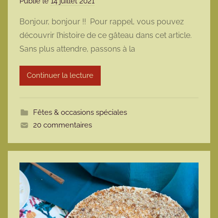
Publié le
14 juillet 2021
p
a
Bonjour, bonjour !! Pour rappel, vous pouvez
r
découvrir l’histoire de ce gâteau dans cet article.
m
Sans plus attendre, passons à la
a
r
Continuer la lecture
m
o
t
Fêtes & occasions spéciales
t
20 commentaires
e