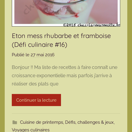
Eton mess rhubarbe et framboise
(Défi culinaire #16)
Publié le
27 mai 2016
p
a
Bonjour !! Ma liste de recettes à faire connaît une
r
croissance exponentielle mais parfois j’arrive à
m
réaliser des plats que
a
r
Continuer la lecture
m
o
t
Cuisine de printemps
,
Défis, challenges & jeux
,
t
Voyages culinaires
e