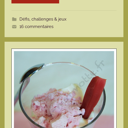
o
t
Défis, challenges & jeux
t
16 commentaires
e