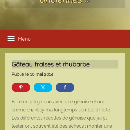
Menu
Gâteau fraises et rhubarbe
Publié le
10 mai 2014
p
a
r
m
Faire un joli gâteau avec une génoise et une
a
crème chantilly m’a longtemps semblé difficile.
r
Les différentes recettes de génoise que j’ai pu
m
tester ont souvent été des échecs : monter une
o