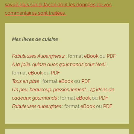
savoir plus sur la façon dont les données de vos
commentaires sont traitées
.
Mes livres de cuisine
Fabuleuses Aubergines 2
: format
eBook
ou
PDF
À la folie, quinze duos gourmands pour Noël
:
format
eBook
ou
PDF
Tous en pâte
: format
eBook
ou
PDF
Un peu, beaucoup, passionnément…, 25 idées de
cadeaux gourmands
: format
eBook
ou
PDF
Fabuleuses aubergines
: format
eBook
ou
PDF