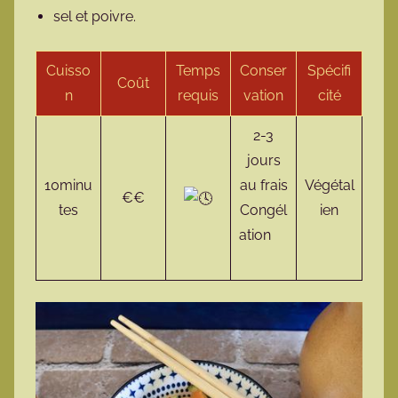
sel et poivre.
Cuisso
Temps
Conser
Spécifi
Coût
n
requis
vation
cité
2-3
jours
10minu
au frais
Végétal
€€
tes
Congél
ien
ation