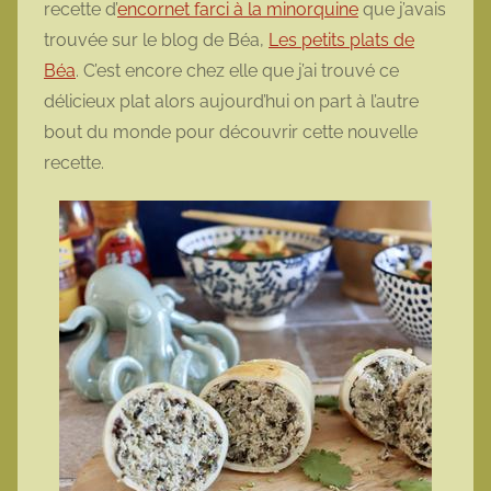
recette d’
encornet farci à la minorquine
que j’avais
o
trouvée sur le blog de Béa,
Les petits plats de
t
Béa
. C’est encore chez elle que j’ai trouvé ce
t
délicieux plat alors aujourd’hui on part à l’autre
e
bout du monde pour découvrir cette nouvelle
recette.