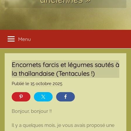
Menu
Encornets farcis et légumes sautés à
la thaïlandaise (Tentacules !)
Publié le
15 octobre 2025
p
a
r
m
Bonjour, bonjour !!
a
r
Il y a quelques mois, je vous avais proposé une
m