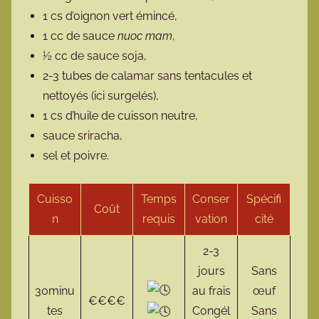
1 cs d’oignon vert émincé,
1 cc de sauce
nuoc mam
,
½ cc de sauce soja,
2-3 tubes de calamar sans tentacules et
nettoyés (ici surgelés),
1 cs d’huile de cuisson neutre,
sauce sriracha,
sel et poivre.
Cuisso
Temps
Conser
Spécifi
Coût
n
requis
vation
cité
2-3
jours
Sans
30minu
au frais
œuf
€€€€
tes
Congél
Sans