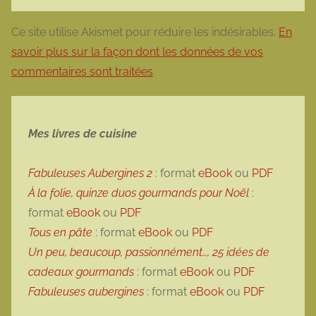
Ce site utilise Akismet pour réduire les indésirables.
En
savoir plus sur la façon dont les données de vos
commentaires sont traitées
.
Mes livres de cuisine
Fabuleuses Aubergines 2
: format
eBook
ou
PDF
À la folie, quinze duos gourmands pour Noël
:
format
eBook
ou
PDF
Tous en pâte
: format
eBook
ou
PDF
Un peu, beaucoup, passionnément…, 25 idées de
cadeaux gourmands
: format
eBook
ou
PDF
Fabuleuses aubergines
: format
eBook
ou
PDF