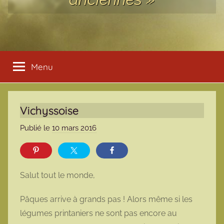
Menu
Vichyssoise
Publié le
10 mars 2016
p
a
r
m
Salut tout le monde,
a
r
Pâques arrive à grands pas ! Alors même si les
m
légumes printaniers ne sont pas encore au
o