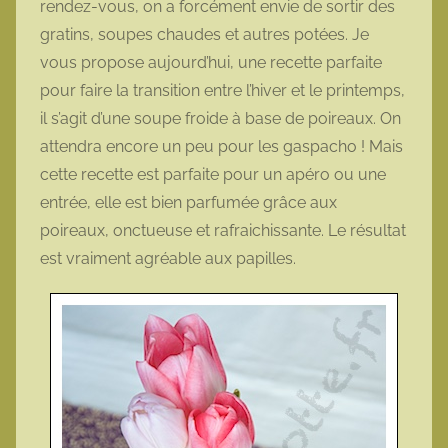
rendez-vous, on a forcément envie de sortir des
t
gratins, soupes chaudes et autres potées. Je
t
vous propose aujourd’hui, une recette parfaite
e
pour faire la transition entre l’hiver et le printemps,
il s’agit d’une soupe froide à base de poireaux. On
attendra encore un peu pour les gaspacho ! Mais
cette recette est parfaite pour un apéro ou une
entrée, elle est bien parfumée grâce aux
poireaux, onctueuse et rafraichissante. Le résultat
est vraiment agréable aux papilles.