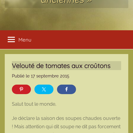
Menu
Velouté de tomates aux croûtons
Publié le
17 septembre 2015
p
a
r
m
Salut tout le monde,
a
r
Je déclare la saison des soupes chaudes ouverte
m
! Mais attention qui dit soupe ne dit pas forcement
o