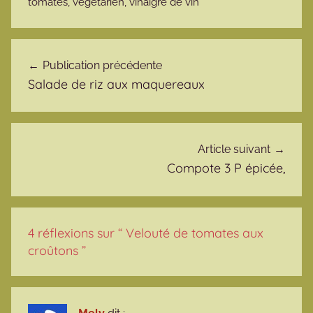
tomates
,
végétarien
,
vinaigre de vin
Navigation de l’article
Publication précédente
Salade de riz aux maquereaux
Article suivant
Compote 3 P épicée,
4 réflexions sur “
Velouté de tomates aux
croûtons
”