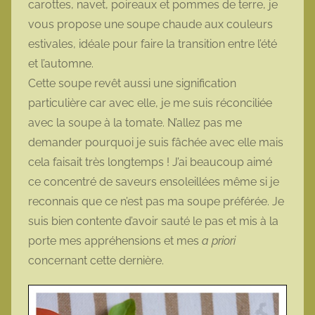
carottes, navet, poireaux et pommes de terre, je
t
vous propose une soupe chaude aux couleurs
t
estivales, idéale pour faire la transition entre l’été
e
et l’automne.
Cette soupe revêt aussi une signification
particulière car avec elle, je me suis réconciliée
avec la soupe à la tomate. N’allez pas me
demander pourquoi je suis fâchée avec elle mais
cela faisait très longtemps ! J’ai beaucoup aimé
ce concentré de saveurs ensoleillées même si je
reconnais que ce n’est pas ma soupe préférée. Je
suis bien contente d’avoir sauté le pas et mis à la
porte mes appréhensions et mes
a priori
concernant cette dernière.