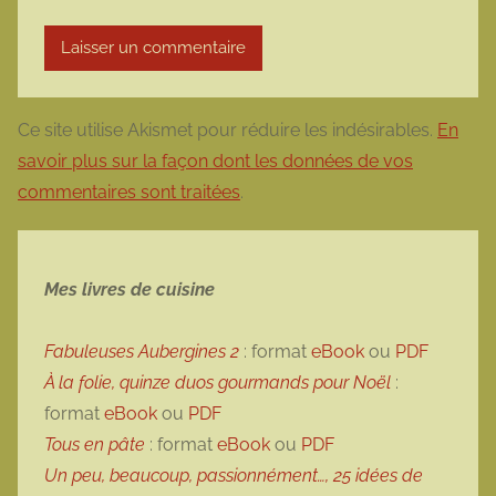
Ce site utilise Akismet pour réduire les indésirables.
En
savoir plus sur la façon dont les données de vos
commentaires sont traitées
.
Mes livres de cuisine
Fabuleuses Aubergines 2
: format
eBook
ou
PDF
À la folie, quinze duos gourmands pour Noël
:
format
eBook
ou
PDF
Tous en pâte
: format
eBook
ou
PDF
Un peu, beaucoup, passionnément…, 25 idées de