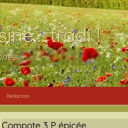
ine… tradi !
nnes »
Rédaction
Compote 3 P épicée,