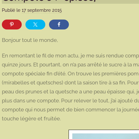
Publié le
17 septembre 2015
p
a
r
m
Bonjour tout le monde,
a
r
En remontant le fil de mon actu, je me suis rendue compt
m
quinze jours. Et pourtant, on n’a pas arrêté le sucre à la
o
compote spéciale fin d’été. On trouve les premières pomm
t
(mirabelles et quetsches) dont la saison tire à sa fin. Pour
t
e
peau des prunes et la quetsche a une peau épaisse qui, je
plus dans une compote. Pour relever le tout, j’ai ajouté 
compote qui nous permet de bien commencer la journée a
touche légère et fruitée.