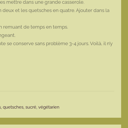
Les mettre dans une grande casserole.
 deux et les quetsches en quatre. Ajouter dans la
 en remuant de temps en temps.
ngeant.
 se conserve sans problème 3-4 jours. Voilà, il n’y
s
,
quetsches
,
sucré
,
végétarien