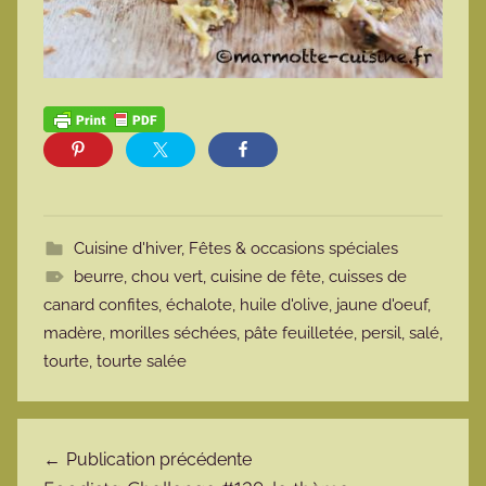
Cuisine d'hiver
,
Fêtes & occasions spéciales
beurre
,
chou vert
,
cuisine de fête
,
cuisses de
canard confites
,
échalote
,
huile d'olive
,
jaune d'oeuf
,
madère
,
morilles séchées
,
pâte feuilletée
,
persil
,
salé
,
tourte
,
tourte salée
Navigation de l’article
Publication précédente