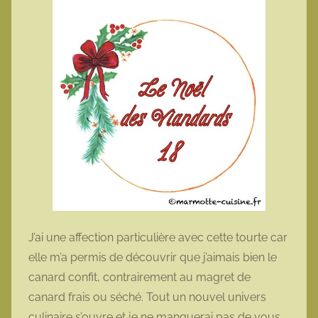
m
o
t
t
e
J’ai une affection particulière avec cette tourte car
elle m’a permis de découvrir que j’aimais bien le
canard confit, contrairement au magret de
canard frais ou séché. Tout un nouvel univers
culinaire s’ouvre et je ne manquerai pas de vous