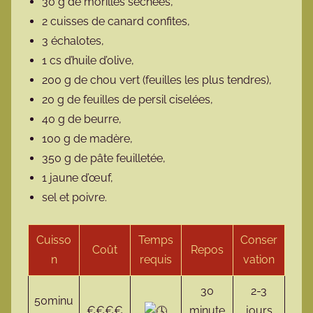
30 g de morilles séchées,
2 cuisses de canard confites,
3 échalotes,
1 cs d’huile d’olive,
200 g de chou vert (feuilles les plus tendres),
20 g de feuilles de persil ciselées,
40 g de beurre,
100 g de madère,
350 g de pâte feuilletée,
1 jaune d’œuf,
sel et poivre.
Cuisso
Temps
Conser
Coût
Repos
n
requis
vation
30
2-3
50minu
€€€€
minute
jours