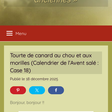
Menu
Tourte de canard au chou et aux
morilles (Calendrier de l’Avent salé :
Case 18)
Publié le
18 décembre 2025
p
a
r
m
Bonjour, bonjour !!
a
r