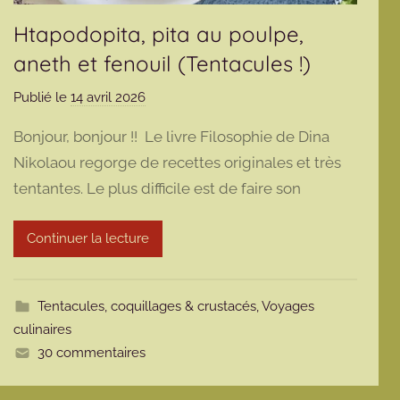
Htapodopita, pita au poulpe,
aneth et fenouil (Tentacules !)
Publié le
14 avril 2026
p
a
Bonjour, bonjour !! Le livre Filosophie de Dina
r
Nikolaou regorge de recettes originales et très
m
tentantes. Le plus difficile est de faire son
a
r
m
Continuer la lecture
o
t
t
Tentacules, coquillages & crustacés
,
Voyages
e
culinaires
30 commentaires