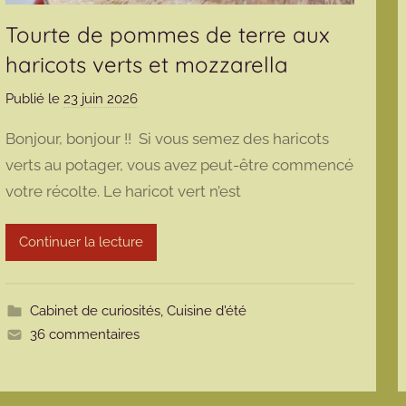
Tourte de pommes de terre aux
haricots verts et mozzarella
Publié le
23 juin 2026
p
a
Bonjour, bonjour !! Si vous semez des haricots
r
verts au potager, vous avez peut-être commencé
m
votre récolte. Le haricot vert n’est
a
r
m
Continuer la lecture
o
t
t
Cabinet de curiosités
,
Cuisine d'été
e
36 commentaires