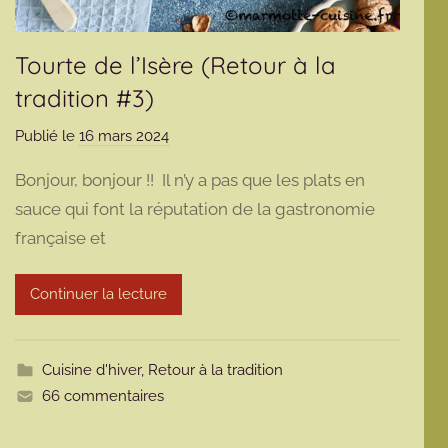
Tourte de l’Isère (Retour à la
tradition #3)
Publié le
16 mars 2024
p
a
Bonjour, bonjour !! Il n’y a pas que les plats en
r
sauce qui font la réputation de la gastronomie
m
française et
a
r
m
Continuer la lecture
o
t
t
Cuisine d'hiver
,
Retour à la tradition
e
66 commentaires