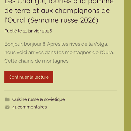
Les Changui, tourtes à la pomme
de terre et aux champignons de
l’Oural (Semaine russe 2026)
Publié le
11 janvier 2026
p
a
Bonjour, bonjour !! Après les rives de la Volga,
r
nous voici arrivés dans les montagnes de l’Oura.
m
Cette chaîne de montagnes
a
r
m
Continuer la lecture
o
t
t
Cuisine russe & soviétique
e
41 commentaires