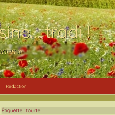
ine… tradi !
nnes »
Rédaction
Étiquette :
tourte