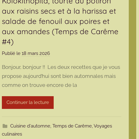
Kolokithopita, tourte au potiron
aux raisins secs et à la harissa et
salade de fenouil aux poires et
aux amandes (Temps de Carême
#4)
Publié le
18 mars 2026
p
a
Bonjour, bonjour !! Les deux recettes que je vous
r
propose aujourd’hui sont bien automnales mais
m
comme on trouve encore de la
a
r
m
Continuer la lecture
o
t
t
Cuisine d'automne
,
Temps de Carême
,
Voyages
e
culinaires