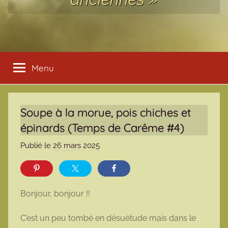
Menu
Soupe à la morue, pois chiches et
épinards (Temps de Carême #4)
Publié le
26 mars 2025
p
a
r
m
Bonjour, bonjour !!
a
r
C’est un peu tombé en désuétude mais dans le
m