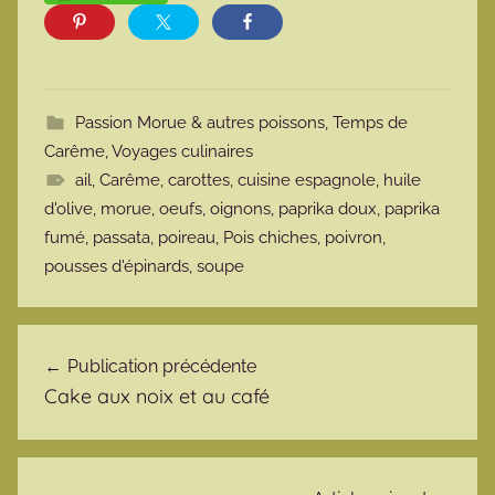
Passion Morue & autres poissons
,
Temps de
Carême
,
Voyages culinaires
ail
,
Carême
,
carottes
,
cuisine espagnole
,
huile
d'olive
,
morue
,
oeufs
,
oignons
,
paprika doux
,
paprika
fumé
,
passata
,
poireau
,
Pois chiches
,
poivron
,
pousses d'épinards
,
soupe
Navigation de l’article
Publication précédente
Cake aux noix et au café