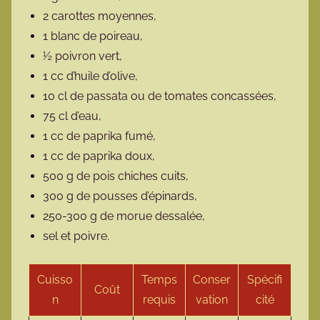
2 carottes moyennes,
1 blanc de poireau,
½ poivron vert,
1 cc d’huile d’olive,
10 cl de passata ou de tomates concassées,
75 cl d’eau,
1 cc de paprika fumé,
1 cc de paprika doux,
500 g de pois chiches cuits,
300 g de pousses d’épinards,
250-300 g de morue dessalée,
sel et poivre.
Cuisso
Temps
Conser
Spécifi
Coût
n
requis
vation
cité