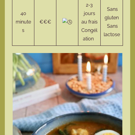
2-3
Sans
40
jours
gluten
minute
€€€
au frais
Sans
s
Congél
lactose
ation