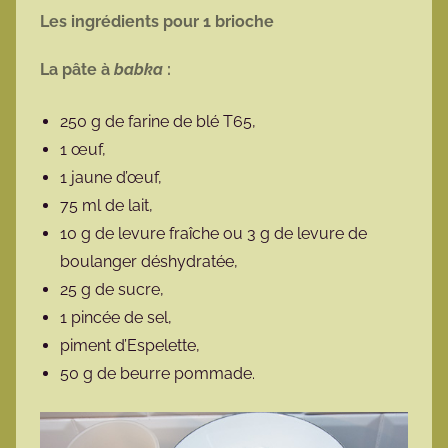
Les ingrédients pour 1 brioche
La pâte à
babka
:
250 g de farine de blé T65,
1 œuf,
1 jaune d’œuf,
75 ml de lait,
10 g de levure fraîche ou 3 g de levure de
boulanger déshydratée,
25 g de sucre,
1 pincée de sel,
piment d’Espelette,
50 g de beurre pommade.