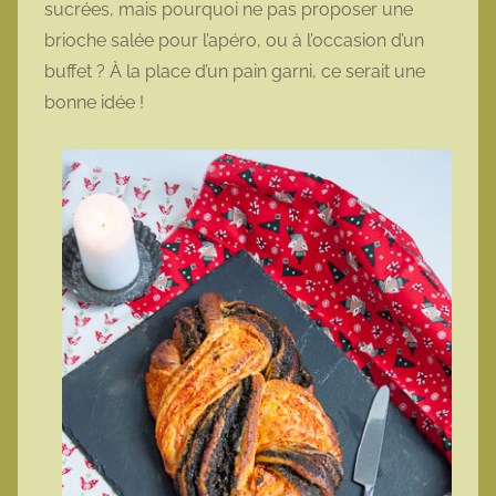
sucrées, mais pourquoi ne pas proposer une
o
brioche salée pour l’apéro, ou à l’occasion d’un
t
buffet ? À la place d’un pain garni, ce serait une
t
bonne idée !
e