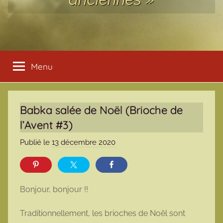
Menu
Babka salée de Noël (Brioche de
l’Avent #3)
Publié le
13 décembre 2020
p
a
r
m
Bonjour, bonjour !!
a
r
Traditionnellement, les brioches de Noël sont
m