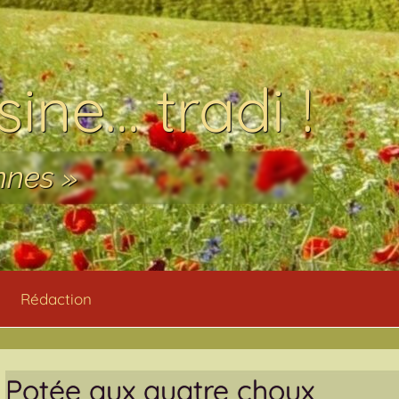
ine… tradi !
nnes »
Rédaction
Potée aux quatre choux