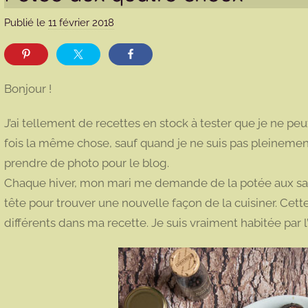
Publié le
11 février 2018
p
a
r
m
Bonjour !
a
r
J’ai tellement de recettes en stock à tester que je ne 
m
fois la même chose, sauf quand je ne suis pas pleinement 
o
prendre de photo pour le blog.
t
Chaque hiver, mon mari me demande de la potée aux sauc
t
e
tête pour trouver une nouvelle façon de la cuisiner. Cet
différents dans ma recette. Je suis vraiment habitée par 