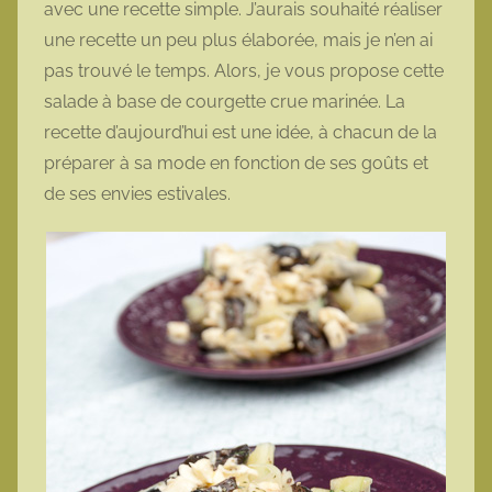
avec une recette simple. J’aurais souhaité réaliser
o
une recette un peu plus élaborée, mais je n’en ai
t
pas trouvé le temps. Alors, je vous propose cette
t
salade à base de courgette crue marinée. La
e
recette d’aujourd’hui est une idée, à chacun de la
préparer à sa mode en fonction de ses goûts et
de ses envies estivales.