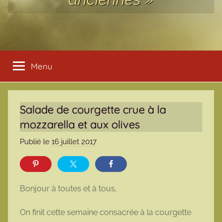
Menu
Salade de courgette crue à la
mozzarella et aux olives
Publié le
16 juillet 2017
p
a
r
m
Bonjour à toutes et à tous,
a
r
On finit cette semaine consacrée à la courgette
m