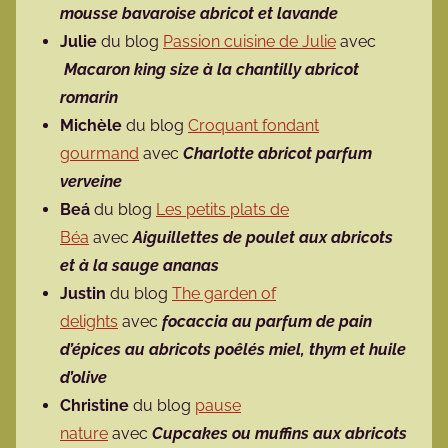
mousse bavaroise abricot et lavande
Julie
du blog
Passion cuisine de Julie
avec
Macaron king size à la chantilly abricot
romarin
Michèle
du blog
Croquant fondant
gourmand
avec
Charlotte abricot parfum
verveine
Beá
du blog
Les petits plats de
Béa
avec
Aiguillettes de poulet aux abricots
et à la sauge ananas
Justin
du blog
The garden of
delights
avec
focaccia au parfum de pain
d’épices au abricots poêlés miel, thym et huile
d’olive
Christine
du blog
pause
nature
avec
Cupcakes ou muffins aux abricots