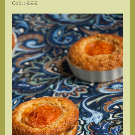
Coût : €€€