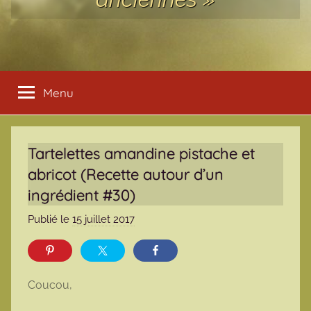
Menu
Tartelettes amandine pistache et
abricot (Recette autour d’un
ingrédient #30)
Publié le
15 juillet 2017
p
a
r
m
Coucou,
a
r