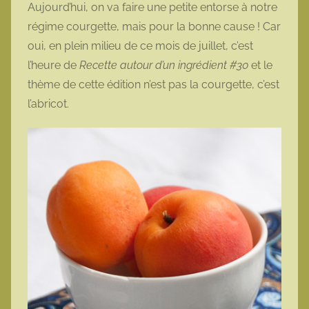
Aujourd’hui, on va faire une petite entorse à notre
m
régime courgette, mais pour la bonne cause ! Car
o
oui, en plein milieu de ce mois de juillet, c’est
t
l’heure de
Recette autour d’un ingrédient #30
et le
t
thème de cette édition n’est pas la courgette, c’est
e
l’abricot.