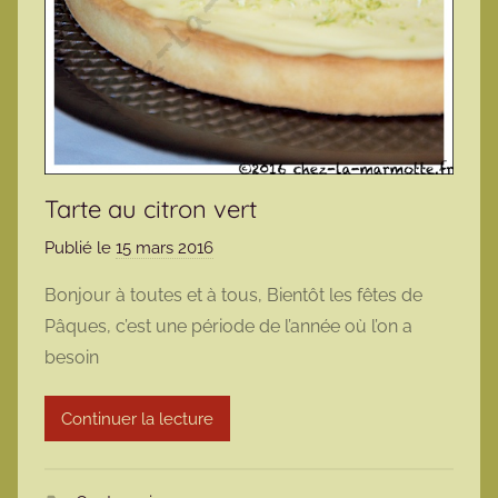
Tarte au citron vert
Publié le
15 mars 2016
p
a
Bonjour à toutes et à tous, Bientôt les fêtes de
r
Pâques, c’est une période de l’année où l’on a
m
besoin
a
r
Continuer la lecture
m
o
t