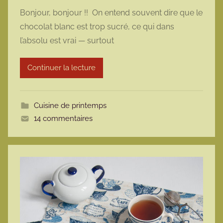
a
Bonjour, bonjour !! On entend souvent dire que le
r
chocolat blanc est trop sucré, ce qui dans
m
l’absolu est vrai — surtout
a
r
Continuer la lecture
m
o
t
Cuisine de printemps
t
14 commentaires
e