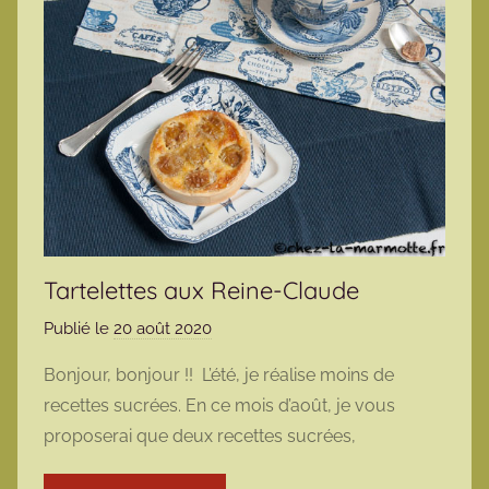
Tartelettes aux Reine-Claude
Publié le
20 août 2020
p
a
Bonjour, bonjour !! L’été, je réalise moins de
r
recettes sucrées. En ce mois d’août, je vous
m
proposerai que deux recettes sucrées,
a
r