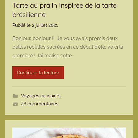
Tarte au pralin inspirée de la tarte
brésilienne
Publié le
2 juillet 2021
p
a
Bonjour, bonjour !! Je vous avais promis deux
r
belles recettes sucrées en ce début d’été, voici la
m
première ! J’ai réalisé cette
a
r
Continuer la lecture
m
o
t
Voyages culinaires
t
26 commentaires
e