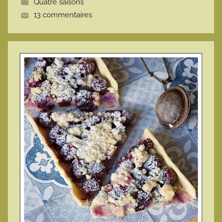
Quatre saisons
t
13 commentaires
e