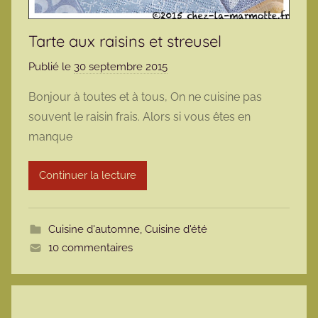
Tarte aux raisins et streusel
Publié le
30 septembre 2015
p
a
Bonjour à toutes et à tous, On ne cuisine pas
r
souvent le raisin frais. Alors si vous êtes en
m
manque
a
r
Continuer la lecture
m
o
t
Cuisine d'automne
,
Cuisine d'été
t
10 commentaires
e