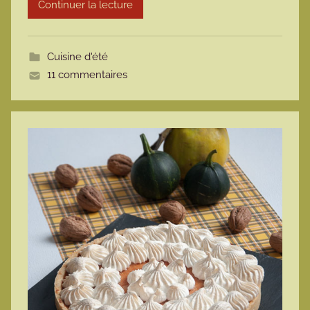
Continuer la lecture
m
o
t
Cuisine d'été
t
11 commentaires
e