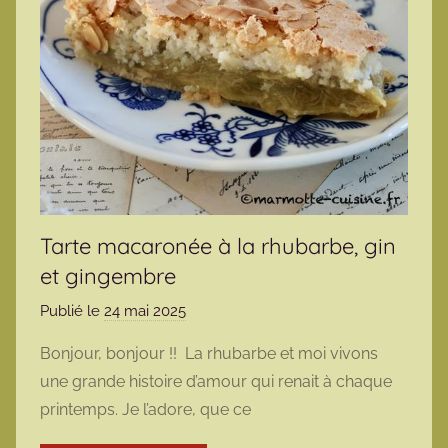
Tarte macaronée à la rhubarbe, gin
et gingembre
Publié le
24 mai 2025
p
a
Bonjour, bonjour !! La rhubarbe et moi vivons
r
une grande histoire d’amour qui renait à chaque
m
printemps. Je l’adore, que ce
a
r