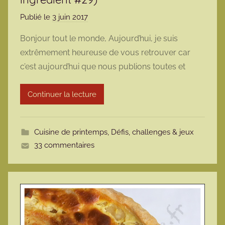
Publié le
3 juin 2017
p
a
Bonjour tout le monde, Aujourd’hui, je suis
r
extrêmement heureuse de vous retrouver car
m
c’est aujourd’hui que nous publions toutes et
a
r
Continuer la lecture
m
o
t
Cuisine de printemps
,
Défis, challenges & jeux
t
33 commentaires
e