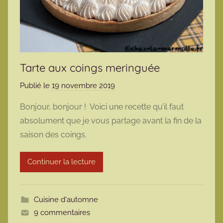
Tarte aux coings meringuée
Publié le
19 novembre 2019
p
a
Bonjour, bonjour ! Voici une recette qu’il faut
r
absolument que je vous partage avant la fin de la
m
saison des coings.
a
r
Continuer la lecture
m
o
t
Cuisine d'automne
t
9 commentaires
e