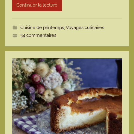
Continuer la lecture
m
o
t
Cuisine de printemps
,
Voyages culinaires
t
34 commentaires
e