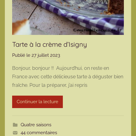
Tarte à la crème d’Isigny
Publié le
27 juillet 2023
p
a
Bonjour, bonjour !! Aujourd’hui, on reste en
r
France avec cette délicieuse tarte à déguster bien
m
fraîche. Pour la préparer, j’ai repris
a
r
Continuer la lecture
m
o
t
Quatre saisons
t
44 commentaires
e