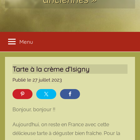
Menu
Tarte à la crème d’Isigny
Publié le
27 juillet 2023
p
a
r
m
Bonjour, bonjour !!
a
r
Aujourd’hui, on reste en France avec cette
m
délicieuse tarte à déguster bien fraîche. Pour la
o