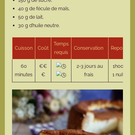
150 g de sucre,
40 g de fécule de maïs,
50 g de lait,
30 g d’huile neutre.
Temps
Cuisson
Coût
Conservation
Repos
S
requis
60
€€
2-3 jours au
1h00
V
minutes
€
frais
1 nuit