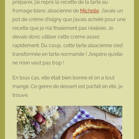
préparer, j’ai repris la recette de la tarte au
t
fromage blanc alsacienne de
Michelle
. J’avais un
t
pot de crème d’Isigny que j’avais acheté pour une
e
recette que je n’ai finalement pas réalisée. Je
devais donc utiliser cette crème assez
rapidement. Du coup, cette tarte alsacienne s’est
transformée en tarte normande ! J’espère qu’elle
ne m’en veut pas trop !
En tous cas, elle était bien bonne et on a tout
mangé. Ce genre de dessert est parfait en été, je
trouve.