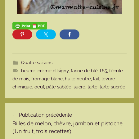
Quatre saisons
beurre
,
crème d'Isigny
,
farine de blé T65
,
fécule
de maïs
,
fromage blanc
,
huile neutre
,
lait
,
levure
chimique
,
oeuf
,
pâte sablée
,
sucre
,
tarte
,
tarte sucrée
Navigation de l’article
Publication précédente
Billes de melon, chèvre, jambon et pistache
(Un fruit, trois recettes)