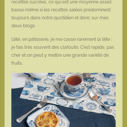
recettes sucrées, ce qui est une moyenne assez
t
basse même si les recettes salées prédominent
t
toujours dans notre quotidien et donc sur mes
e
deux blogs.
L’été, en pâtisserie, je me casse rarement la tête :
je fais très souvent des clafoutis. C’est rapide, pas
cher et on peut y mettre une grande variété de
fruits.