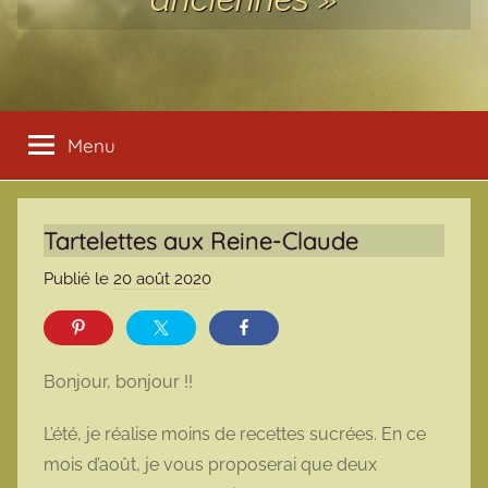
Menu
Tartelettes aux Reine-Claude
Publié le
20 août 2020
p
a
r
m
Bonjour, bonjour !!
a
r
L’été, je réalise moins de recettes sucrées. En ce
m
mois d’août, je vous proposerai que deux
o