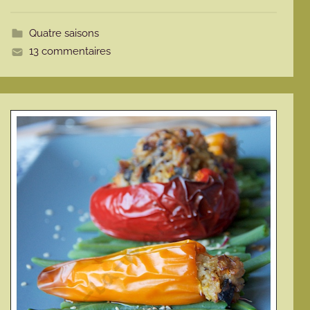
t
t
Quatre saisons
e
13 commentaires