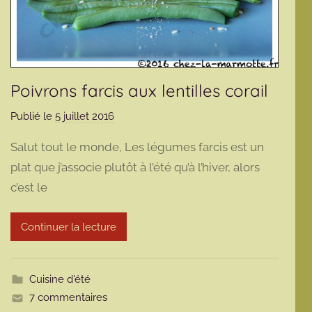
Poivrons farcis aux lentilles corail
Publié le
5 juillet 2016
p
a
Salut tout le monde, Les légumes farcis est un
r
plat que j’associe plutôt à l’été qu’à l’hiver, alors
m
c’est le
a
r
m
Continuer la lecture
o
t
t
Cuisine d'été
e
7 commentaires