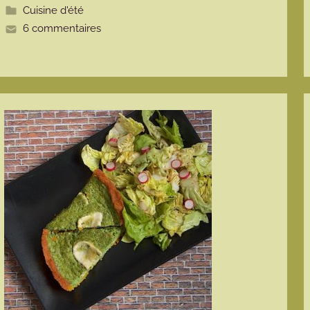
t
Cuisine d'été
e
6 commentaires