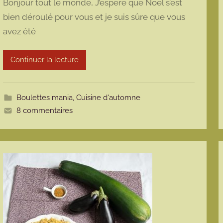
Bonjour tout le monde, J’espère que Noël s’est
r
bien déroulé pour vous et je suis sûre que vous
m
avez été
a
r
m
Continuer la lecture
o
t
t
Boulettes mania
,
Cuisine d'automne
e
8 commentaires