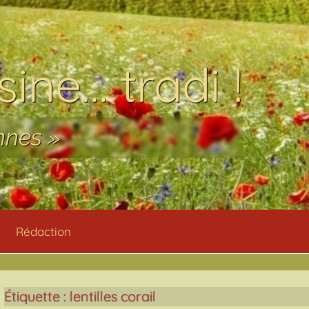
ine… tradi !
nnes »
Rédaction
Étiquette :
lentilles corail