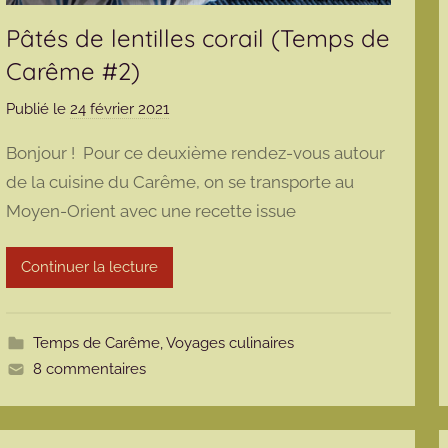
Pâtés de lentilles corail (Temps de
Carême #2)
Publié le
24 février 2021
p
a
Bonjour ! Pour ce deuxième rendez-vous autour
r
de la cuisine du Carême, on se transporte au
m
Moyen-Orient avec une recette issue
a
r
m
Continuer la lecture
o
t
t
Temps de Carême
,
Voyages culinaires
e
8 commentaires