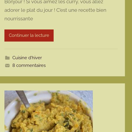
Bonjour ! Si vous aimez les curry, vous allez
r
adorer le plat du jour ! C’est une recette bien
m
nourrissante
a
r
m
Continuer la lecture
o
t
t
Cuisine d'hiver
e
8 commentaires