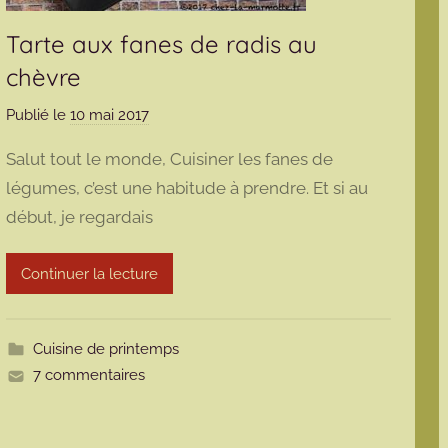
Tarte aux fanes de radis au
chèvre
Publié le
10 mai 2017
p
a
Salut tout le monde, Cuisiner les fanes de
r
légumes, c’est une habitude à prendre. Et si au
m
début, je regardais
a
r
m
Continuer la lecture
o
t
t
Cuisine de printemps
e
7 commentaires