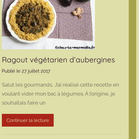
Ragout végétarien d’aubergines
Publié le
27 juillet 2017
p
a
Salut les gourmands, J’ai réalisé cette recette en
r
voulant vider mon bac à légumes. À l’origine, je
m
souhaitais faire un
a
r
m
Continuer la lecture
o
t