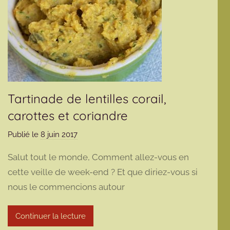
Tartinade de lentilles corail,
carottes et coriandre
Publié le
8 juin 2017
p
a
Salut tout le monde, Comment allez-vous en
r
cette veille de week-end ? Et que diriez-vous si
m
nous le commencions autour
a
r
m
Continuer la lecture
o