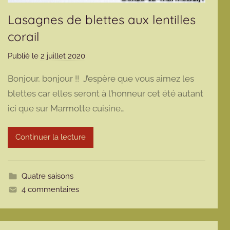
Lasagnes de blettes aux lentilles
corail
Publié le
2 juillet 2020
p
a
Bonjour, bonjour !! J’espère que vous aimez les
r
blettes car elles seront à l’honneur cet été autant
m
ici que sur Marmotte cuisine…
a
r
m
Continuer la lecture
o
t
t
Quatre saisons
e
4 commentaires