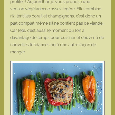
profiter ! Aujourd’hui, je vous propose une
t
version végétarienne assez légère. Elle combine
t
riz, lentilles corail et champignons, c’est donc un
e
plat complet même s’il ne contient pas de viande.
Car l’été, c’est aussi le moment ou l’on a
davantage de temps pour cuisiner et s’ouvrir à de
nouvelles tendances ou à une autre façon de
manger.