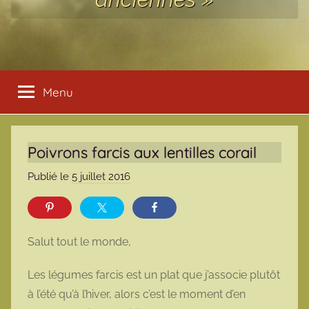
Menu
Poivrons farcis aux lentilles corail
Publié le
5 juillet 2016
p
a
r
m
Salut tout le monde,
a
r
Les légumes farcis est un plat que j’associe plutôt
m
à l’été qu’à l’hiver, alors c’est le moment d’en
o