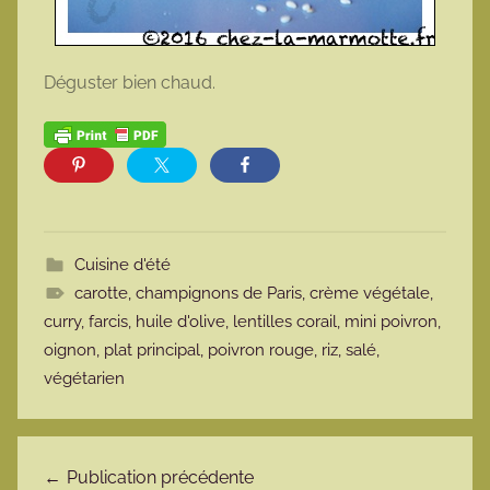
Déguster bien chaud.
Cuisine d'été
carotte
,
champignons de Paris
,
crème végétale
,
curry
,
farcis
,
huile d'olive
,
lentilles corail
,
mini poivron
,
oignon
,
plat principal
,
poivron rouge
,
riz
,
salé
,
végétarien
Navigation de l’article
Publication précédente