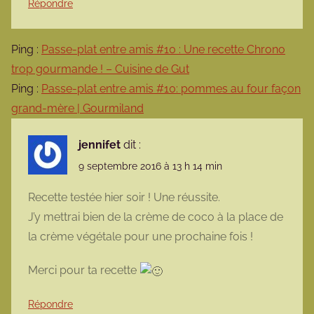
Répondre
Ping :
Passe-plat entre amis #10 : Une recette Chrono
trop gourmande ! – Cuisine de Gut
Ping :
Passe-plat entre amis #10: pommes au four façon
grand-mère | Gourmiland
jennifet
dit :
9 septembre 2016 à 13 h 14 min
Recette testée hier soir ! Une réussite.
J’y mettrai bien de la crème de coco à la place de
la crème végétale pour une prochaine fois !
Merci pour ta recette
Répondre