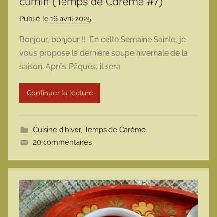
cumin (Temps de Carême #7)
Publié le
16 avril 2025
p
a
Bonjour, bonjour !! En cette Semaine Sainte, je
r
vous propose la dernière soupe hivernale de la
m
saison. Après Pâques, il sera
a
r
Continuer la lecture
m
o
t
Cuisine d'hiver
,
Temps de Carême
t
20 commentaires
e