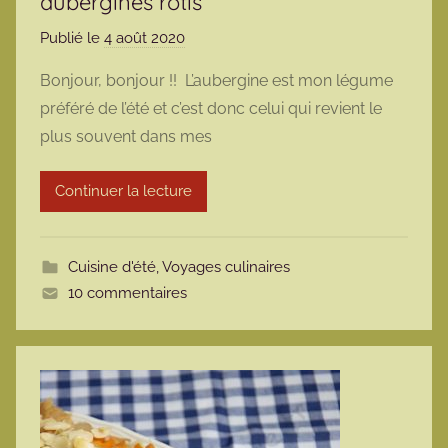
aubergines rôtis
Publié le
4 août 2020
p
a
Bonjour, bonjour !! L’aubergine est mon légume
r
préféré de l’été et c’est donc celui qui revient le
m
plus souvent dans mes
a
r
Continuer la lecture
m
o
t
Cuisine d'été
,
Voyages culinaires
t
10 commentaires
e