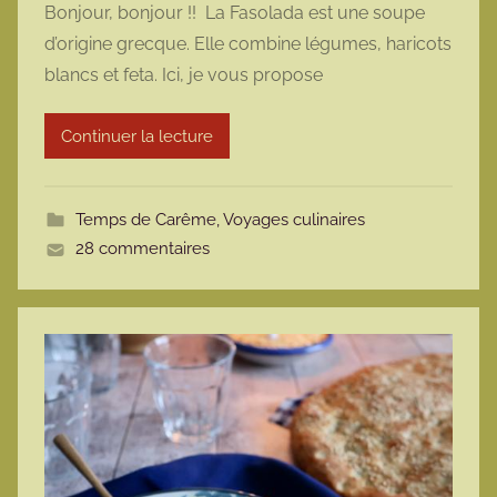
Bonjour, bonjour !! La Fasolada est une soupe
r
d’origine grecque. Elle combine légumes, haricots
m
blancs et feta. Ici, je vous propose
a
r
Continuer la lecture
m
o
t
Temps de Carême
,
Voyages culinaires
t
28 commentaires
e