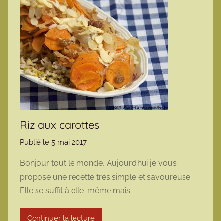
Riz aux carottes
Publié le
5 mai 2017
p
a
Bonjour tout le monde, Aujourd’hui je vous
r
propose une recette très simple et savoureuse.
m
Elle se suffit à elle-même mais
a
r
Continuer la lecture
m