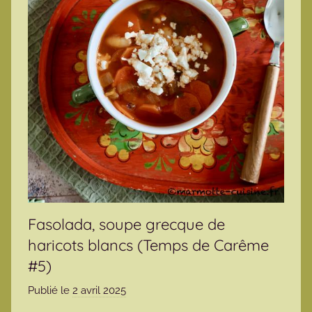
Fasolada, soupe grecque de
haricots blancs (Temps de Carême
#5)
Publié le
2 avril 2025
p
a