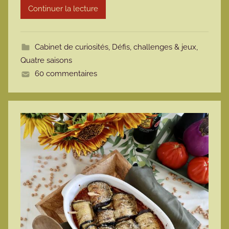
Continuer la lecture
m
o
t
Cabinet de curiosités
,
Défis, challenges & jeux
,
t
Quatre saisons
e
60 commentaires