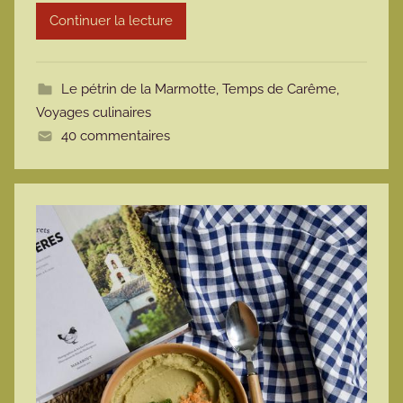
Continuer la lecture
m
o
t
Le pétrin de la Marmotte
,
Temps de Carême
,
t
Voyages culinaires
e
40 commentaires