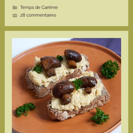
t
Temps de Carême
t
28 commentaires
e