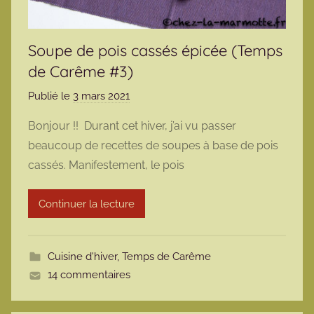
Soupe de pois cassés épicée (Temps
de Carême #3)
Publié le
3 mars 2021
p
a
Bonjour !! Durant cet hiver, j’ai vu passer
r
beaucoup de recettes de soupes à base de pois
m
cassés. Manifestement, le pois
a
r
Continuer la lecture
m
o
t
Cuisine d'hiver
,
Temps de Carême
t
14 commentaires
e