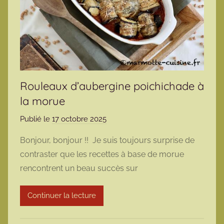
Rouleaux d’aubergine poichichade à
la morue
Publié le
17 octobre 2025
p
a
Bonjour, bonjour !! Je suis toujours surprise de
r
contraster que les recettes à base de morue
m
rencontrent un beau succès sur
a
r
Continuer la lecture
m
o
t