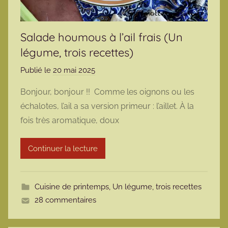
Salade houmous à l’ail frais (Un
légume, trois recettes)
Publié le
20 mai 2025
p
a
Bonjour, bonjour !! Comme les oignons ou les
r
échalotes, l’ail a sa version primeur : l’aillet. À la
m
fois très aromatique, doux
a
r
Continuer la lecture
m
o
t
Cuisine de printemps
,
Un légume, trois recettes
t
28 commentaires
e