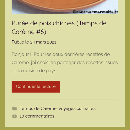
Purée de pois chiches (Temps de
Carême #6)
Publié le
24 mars 2021
p
a
Bonjour ! Pour les deux dernières recettes de
r
Carême, j’ai choisi de partager des recettes issues
m
de la cuisine de pays
a
r
Continuer la lecture
m
o
t
Temps de Carême
,
Voyages culinaires
t
10 commentaires
e