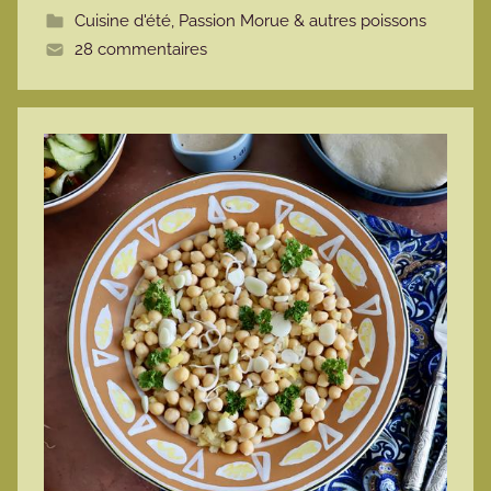
Cuisine d'été
,
Passion Morue & autres poissons
t
28 commentaires
e