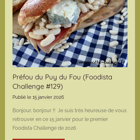
Préfou du Puy du Fou (Foodista
Challenge #129)
Publié le
15 janvier 2026
p
a
Bonjour, bonjour !! Je suis très heureuse de vous
r
retrouver en ce 15 janvier pour le premier
m
Foodista Challenge de 2026
a
r