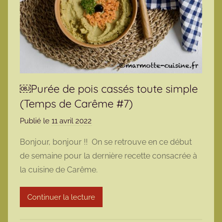
￼Purée de pois cassés toute simple
(Temps de Carême #7)
Publié le
11 avril 2022
p
a
Bonjour, bonjour !! On se retrouve en ce début
r
de semaine pour la dernière recette consacrée à
m
la cuisine de Carême.
a
r
Continuer la lecture
m
o