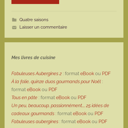
o
t
Quatre saisons
t
Laisser un commentaire
e
Mes livres de cuisine
Fabuleuses Aubergines 2
: format
eBook
ou
PDF
À la folie, quinze duos gourmands pour Noël
:
format
eBook
ou
PDF
Tous en pâte
: format
eBook
ou
PDF
Un peu, beaucoup, passionnément…, 25 idées de
cadeaux gourmands
: format
eBook
ou
PDF
Fabuleuses aubergines
: format
eBook
ou
PDF