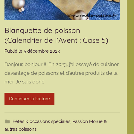
Blanquette de poisson
(Calendrier de l’Avent : Case 5)
Publié le
5 décembre 2023
p
a
Bonjour, bonjour !! En 2023, j’ai essayé de cuisiner
r
davantage de poissons et d’autres produits de la
m
mer. Je suis donc
a
r
m
Continuer la lecture
o
t
t
Fêtes & occasions spéciales
,
Passion Morue &
e
autres poissons