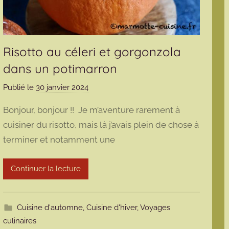
Risotto au céleri et gorgonzola
dans un potimarron
Publié le
30 janvier 2024
p
a
Bonjour, bonjour !! Je m’aventure rarement à
r
cuisiner du risotto, mais là j’avais plein de chose à
m
terminer et notamment une
a
r
m
Continuer la lecture
o
t
t
Cuisine d'automne
,
Cuisine d'hiver
,
Voyages
e
culinaires