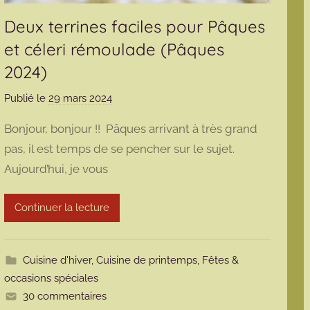
Deux terrines faciles pour Pâques
et céleri rémoulade (Pâques
2024)
Publié le
29 mars 2024
p
a
Bonjour, bonjour !! Pâques arrivant à très grand
r
pas, il est temps de se pencher sur le sujet.
m
Aujourd’hui, je vous
a
r
m
Continuer la lecture
o
t
t
Cuisine d'hiver
,
Cuisine de printemps
,
Fêtes &
e
occasions spéciales
30 commentaires