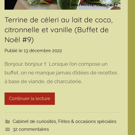
Terrine de céleri au lait de coco,
citronnelle et vanille (Buffet de
Noël #9)
Publié le
13 décembre 2022
p
a
Bonjour, bonjour !! Lorsque l’on compose un
r
buffet, on ne manque jamais d’idées de recettes
m
à base de viande, de charcuterie,
a
r
m
Continuer la lecture
o
t
t
Cabinet de curiosités
,
Fêtes & occasions spéciales
e
32 commentaires