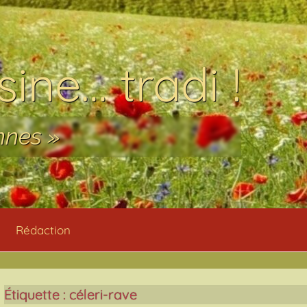
ine… tradi !
nnes »
Rédaction
Étiquette :
céleri-rave