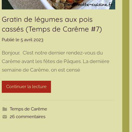
Gratin de légumes aux pois
cassés (Temps de Carême #7)
Publié le
5 avril 2023
p
a
Bonjour, C’est notre dernier rendez-vous du
r
Carême avant les fêtes de Pâques. La dernière
m
semaine de Carême, on est censé
a
r
m
Continuer la lecture
o
t
t
Temps de Carême
e
26 commentaires