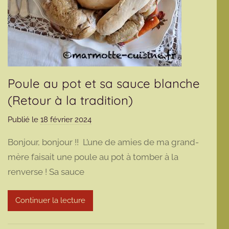
Poule au pot et sa sauce blanche
(Retour à la tradition)
Publié le
18 février 2024
p
a
Bonjour, bonjour !! L’une de amies de ma grand-
r
mère faisait une poule au pot à tomber à la
m
renverse ! Sa sauce
a
r
m
Continuer la lecture
o
t