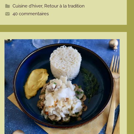
t
Cuisine d'hiver
,
Retour à la tradition
e
40 commentaires