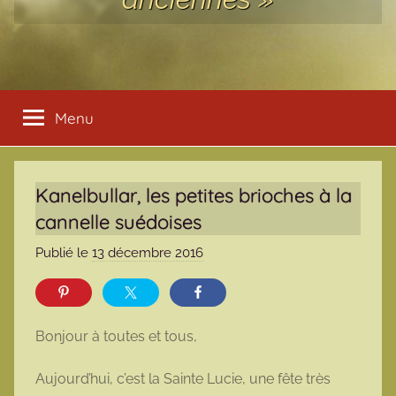
Menu
Kanelbullar, les petites brioches à la
cannelle suédoises
Publié le
13 décembre 2016
p
a
r
m
Bonjour à toutes et tous,
a
r
Aujourd’hui, c’est la Sainte Lucie, une fête très
m