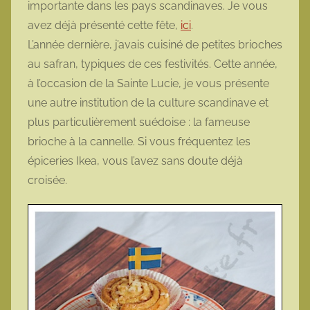
importante dans les pays scandinaves. Je vous
o
avez déjà présenté cette fête,
ici
.
t
L’année dernière, j’avais cuisiné de petites brioches
t
au safran, typiques de ces festivités. Cette année,
e
à l’occasion de la Sainte Lucie, je vous présente
une autre institution de la culture scandinave et
plus particulièrement suédoise : la fameuse
brioche à la cannelle. Si vous fréquentez les
épiceries Ikea, vous l’avez sans doute déjà
croisée.