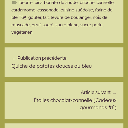
beurre
,
bicarbonate de soude
,
brioche
,
cannelle
,
cardamome
,
cassonade
,
cuisine suédoise
,
farine de
blé T65
,
goûter
,
lait
,
levure de boulanger
,
noix de
muscade
,
oeuf
,
sucré
,
sucre blanc
,
sucre perle
,
végétarien
Navigation de l’article
Publication précédente
Quiche de patates douces au bleu
Article suivant
Étoiles chocolat-cannelle (Cadeaux
gourmands #6)