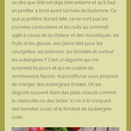
se dire que l’été est déjà bien entamé et qu’il faut
o
en profiter à fond avant l’arrivée de l’automne. Ce
t
que je préfère durant l’été, ce ne sont pas les
t
journées caniculaires et les nuits au sommeil
e
agité à cause de la chaleur et des moustiques, les
fruits et les glaces, non j’aime l’été pour les
courgettes, les poivrons, les tomates et surtout
les aubergines !! C’est un légume qui me
surprend toujours et qui se cuisine de
nombreuses façons. Aujourd’hui je vous propose
de manger des aubergines froides. On les
déguste souvent dans des plats chauds comme
la ratatouille ou des tartes. Ici on a le croquant
des tomates crues et le fondant de l’aubergine
cuite.