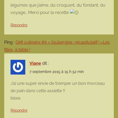
légumes que j’aime, du croquant, du fondant, du
voyage… Merci pour la recette
Répondre
Ping :
Défi culinaire #6 « l’aubergine récapitulatif | «Les
filles, à table !
Viane
dit :
7 septembre 2015 à 15 h 52 min
J’ai une super envie de tremper un bon morceau
de pain dans cette assiette !!
bises
Répondre