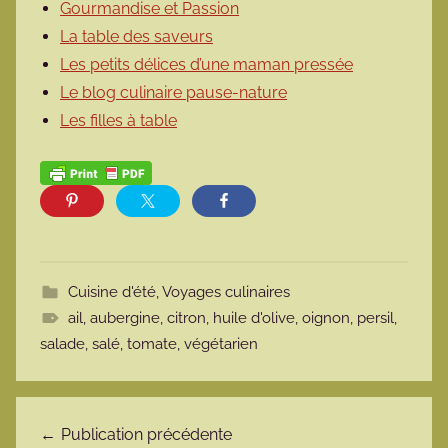
Gourmandise et Passion
La table des saveurs
Les petits délices d’une maman pressée
Le blog culinaire pause-nature
Les filles à table
Cuisine d'été
,
Voyages culinaires
ail
,
aubergine
,
citron
,
huile d'olive
,
oignon
,
persil
,
salade
,
salé
,
tomate
,
végétarien
Navigation de l’article
Publication précédente