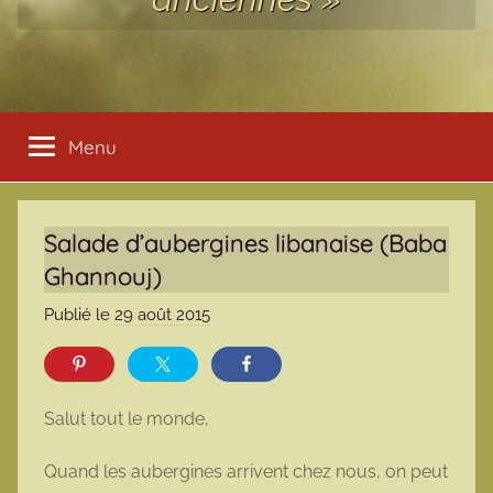
Menu
Salade d’aubergines libanaise (Baba
Ghannouj)
Publié le
29 août 2015
p
a
r
m
Salut tout le monde,
a
r
Quand les aubergines arrivent chez nous, on peut
m