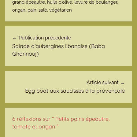
grand épeautre
,
huile d'olive
,
levure de boulanger
,
origan
,
pain
,
salé
,
végétarien
Navigation de l’article
Publication précédente
Salade d’aubergines libanaise (Baba
Ghannouj)
Article suivant
Egg boat aux saucisses à la provençale
6 réflexions sur “
Petits pains épeautre,
tomate et origan
”