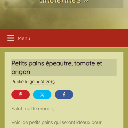
Menu
Petits pains épeautre, tomate et
origan
Publié le
30 août 2015
p
a
r
m
Salut tout le monde,
a
r
Voici de petits pains qui seront idéaux pour
m