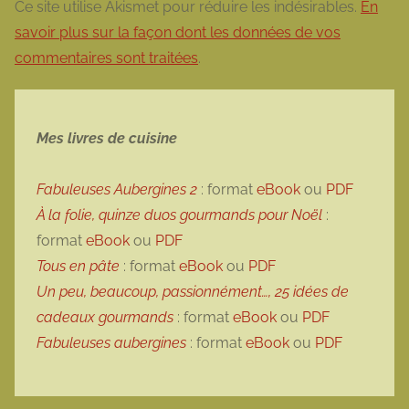
Ce site utilise Akismet pour réduire les indésirables.
En
savoir plus sur la façon dont les données de vos
commentaires sont traitées
.
Mes livres de cuisine
Fabuleuses Aubergines 2
: format
eBook
ou
PDF
À la folie, quinze duos gourmands pour Noël
:
format
eBook
ou
PDF
Tous en pâte
: format
eBook
ou
PDF
Un peu, beaucoup, passionnément…, 25 idées de
cadeaux gourmands
: format
eBook
ou
PDF
Fabuleuses aubergines
: format
eBook
ou
PDF