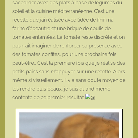
s’accorder avec des plats à base de légumes du
o
soleil et la cuisine méditerranéenne. C’est une
t
recette que j’ai réalisée avec l’idée de finir ma
t
farine d’épeautre et une brique de coulis de
e
tomates entamées. La tomate reste discrète et on
pourrait imaginer de renforcer sa présence avec
des tomates confites, pour une prochaine fois
peut-être… C’est la première fois que je réalise des
petits pains sans m’appuyer sur une recette. Alors
même si visuellement, il y a sans doute moyen de
les rendre plus beaux, je suis quand même
contente de ce premier résultat