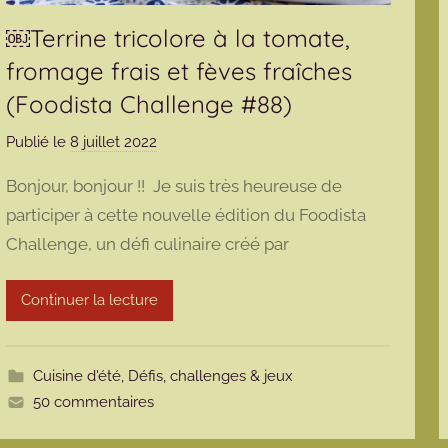
￼Terrine tricolore à la tomate,
fromage frais et fèves fraîches
(Foodista Challenge #88)
Publié le
8 juillet 2022
p
a
Bonjour, bonjour !! Je suis très heureuse de
r
participer à cette nouvelle édition du Foodista
m
Challenge, un défi culinaire créé par
a
r
m
Continuer la lecture
o
t
t
Cuisine d'été
,
Défis, challenges & jeux
e
50 commentaires