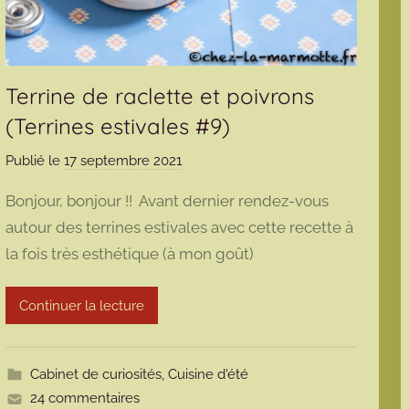
Terrine de raclette et poivrons
(Terrines estivales #9)
Publié le
17 septembre 2021
p
a
Bonjour, bonjour !! Avant dernier rendez-vous
r
autour des terrines estivales avec cette recette à
m
la fois très esthétique (à mon goût)
a
r
m
Continuer la lecture
o
t
t
Cabinet de curiosités
,
Cuisine d'été
e
24 commentaires