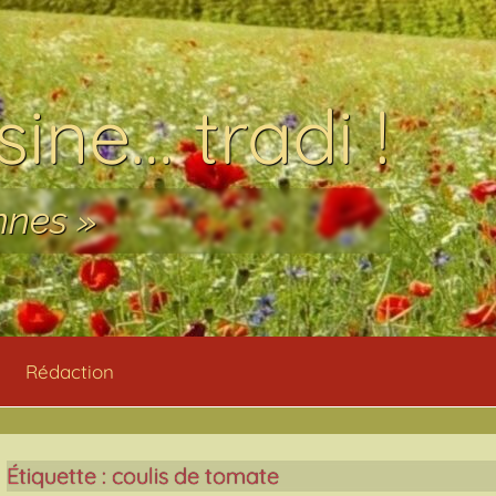
ine… tradi !
nnes »
Rédaction
Étiquette :
coulis de tomate