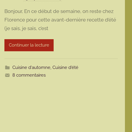
a
Bonjour, En ce début de semaine, on reste chez
r
Florence pour cette avant-dernière recette d’été
m
(je sais, je sais, c’est
a
r
m
Continuer la lecture
o
t
t
Cuisine d'automne
,
Cuisine d'été
e
8 commentaires