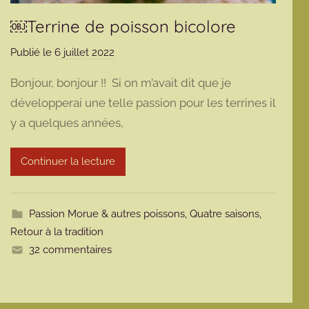
￼Terrine de poisson bicolore
Publié le
6 juillet 2022
p
a
Bonjour, bonjour !! Si on m’avait dit que je
r
développerai une telle passion pour les terrines il
m
y a quelques années,
a
r
m
Continuer la lecture
o
t
t
Passion Morue & autres poissons
,
Quatre saisons
,
e
Retour à la tradition
32 commentaires