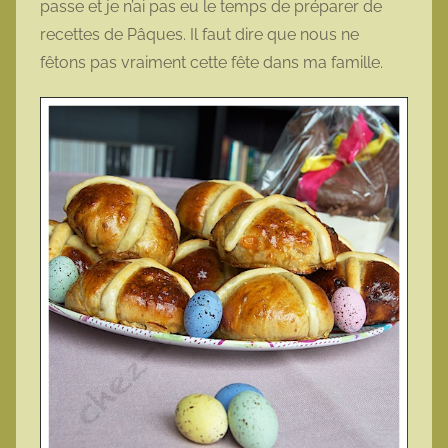
passe et je n’ai pas eu le temps de préparer de
t
recettes de Pâques. Il faut dire que nous ne
t
fêtons pas vraiment cette fête dans ma famille.
e