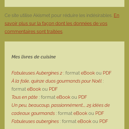
Ce site utilise Akismet pour réduire les indésirables.
En
savoir plus sur la façon dont les données de vos
commentaires sont traitées
.
Mes livres de cuisine
Fabuleuses Aubergines 2
: format
eBook
ou
PDF
À la folie, quinze duos gourmands pour Noël
:
format
eBook
ou
PDF
Tous en pâte
: format
eBook
ou
PDF
Un peu, beaucoup, passionnément…, 25 idées de
cadeaux gourmands
: format
eBook
ou
PDF
Fabuleuses aubergines
: format
eBook
ou
PDF