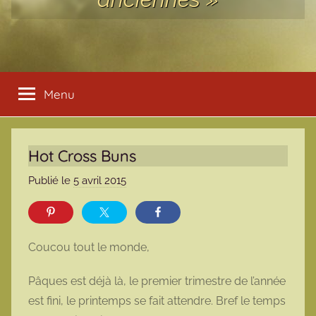
Menu
Hot Cross Buns
Publié le
5 avril 2015
p
a
r
m
Coucou tout le monde,
a
r
Pâques est déjà là, le premier trimestre de l’année
m
est fini, le printemps se fait attendre. Bref le temps
o